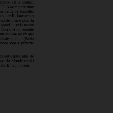
érence est le contact
«
L’art lave notre âme
une vérité personnelle:
 sport: Il chausse ses
n est de même pour la
rand air et la nature
 liberté et de sérénité
«
un tableau ne vit que
nitiales que lui (Pablo
tions sont le prétexte
rt Brut depuis plus de
oupe du Monde en ski
nats de haut niveau.