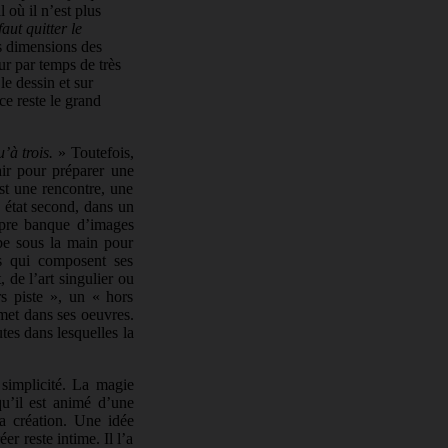
 où il n’est plus
 faut quitter le
es dimensions des
ur par temps de très
le dessin et sur
nce reste le grand
’à trois.
» Toutefois,
air pour préparer une
est une rencontre, une
n état second, dans un
ropre banque d’images
mbe sous la main pour
tes qui composent ses
, de l’art singulier ou
rs piste », un « hors
smet dans ses oeuvres.
utes dans lesquelles la
 simplicité. La magie
qu’il est animé d’une
la création. Une idée
er reste intime. Il l’a