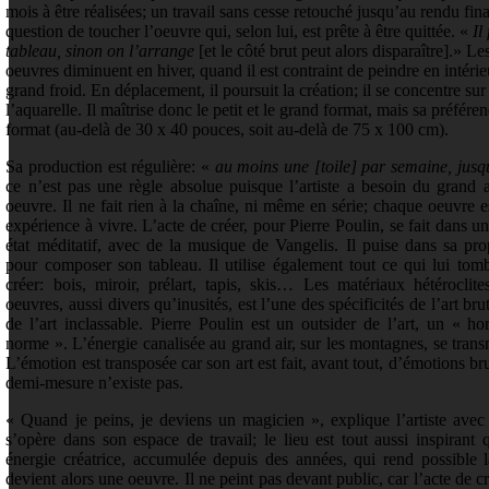
mois à être réalisées; un travail sans cesse retouché jusqu’au rendu final
question de toucher l’oeuvre qui, selon lui, est prête à être quittée. «
Il
tableau, sinon on l’arrange
[et le côté brut peut alors disparaître].» L
oeuvres diminuent en hiver, quand il est contraint de peindre en intérie
grand froid. En déplacement, il poursuit la création; il se concentre sur 
l’aquarelle. Il maîtrise donc le petit et le grand format, mais sa préfére
format (au-delà de 30 x 40 pouces, soit au-delà de 75 x 100 cm).
Sa production est régulière: «
au moins une [toile] par semaine, jusqu
ce n’est pas une règle absolue puisque l’artiste a besoin du grand 
oeuvre. Il ne fait rien à la chaîne, ni même en série; chaque oeuvre 
expérience à vivre. L’acte de créer, pour Pierre Poulin, se fait dans u
état méditatif, avec de la musique de Vangelis. Il puise dans sa p
pour composer son tableau. Il utilise également tout ce qui lui to
créer: bois, miroir, prélart, tapis, skis… Les matériaux hétérocli
oeuvres, aussi divers qu’inusités, est l’une des spécificités de l’art brut
de l’art inclassable. Pierre Poulin est un outsider de l’art, un « ho
norme ». L’énergie canalisée au grand air, sur les montagnes, se tran
L’émotion est transposée car son art est fait, avant tout, d’émotions br
demi-mesure n’existe pas.
« Quand je peins, je deviens un magicien », explique l’artiste avec
s’opère dans son espace de travail; le lieu est tout aussi inspirant 
énergie créatrice, accumulée depuis des années, qui rend possible 
devient alors une oeuvre. Il ne peint pas devant public, car l’acte de cré