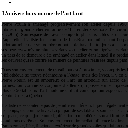
L’univers hors-norme de l’art brut
Pierre Poulin a aménagé progressivement son atelier depuis 1990 
intime; un grand atelier en forme de “L”, en deux sections d’environ
x 7,20m). Son espace de travail comporte plusieurs tables et un bur
l’aquarelle. L’artiste bien connu de Lac-Beauport utilise tout l’espa
peint au milieu de ses nombreux outils de travail – toujours à la por
ses oeuvres – très nombreuses dans son atelier et omniprésentes da
un tiers de sa demeure a été aménagé en atelier dans lequel il a produi
ses oeuvres qui se chiffre en milliers de peintures réalisées depuis plus
Dans son environnement de travail tout est à proximité, y compris les l
bibliothèque se trouve néanmoins à l’étage, mais des livres, il y en a 
Pierre Poulin est un amoureux de l’art, un artoholic (un accro de l
formes, tout comme sa conjointe d’ailleurs qui possède une impressi
plus de 50 tableaux d’art moderne et d’art contemporain exposés à s
Centre Uriel, à Québec.
L’artiste ne se contente pas de peindre en intérieur. Il peint également e
les temps, été comme hiver. La plupart de ses tableaux sont séchés au g
sur place, ce qui ajoute une signification particulière à son art brut réa
conditions extrêmes. Son environnement immédiat influence la dimens
Par exemple, l’été, il peint en extérieur de grandes toiles qui lui prend