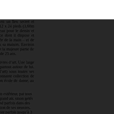
en un lieu secret et
 12 x 24 pieds (3,60m
eau pour le dessin et
ce dont il dispose et
tée de la main – et de
ns sa maison. Environ
t la majeure partie de
 de 25 ans.
ivres d’art. Une large
partout autour de lui.
’art) sous toutes ses
onnante collection de
on école de danse, au
n extérieur, par tous
rand air, sinon gelés
lisé parfois dans des
ion de ses oeuvres.
ront parfois jusqu’à 3