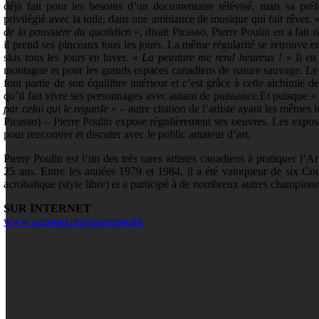
déjà fait pour les besoins d’un documentaire télévisé, mais sa préf
privilégié avec la toile, dans une ambiance de musique qui fait rêver. 
de la poussière du quotidien
», disait Picasso. Pierre Poulin en a fait 
il prend ses pinceaux tous les jours. La même régularité se retrouve en
skis tous les jours en hiver. «
La peinture me rend heureux !
» Il e
montagne et pour les grands espaces canadiens de nature sauvage. Le g
font partie de son équilibre intérieur et c’est grâce à cette alchimie de
qu’il fait vivre ses personnages avec autant de puissance.Et puisque 
par celui qui le regarde
» – autre citation de l’artiste ayant les mêmes i
Picasso) – Pierre Poulin expose régulièrement ses oeuvres. Les exposi
pour rencontrer et discuter avec le public amateur d’art.
Pierre Poulin est l’un des très rares artistes canadiens à pratiquer l’A
25 ans. Entre les années 1979 et 1984, il a été vainqueur de six C
acrobatique (style libre) et a participé à de nombreux autres champion
SUR INTERNET
www.artzoom.org/pierrepoulin