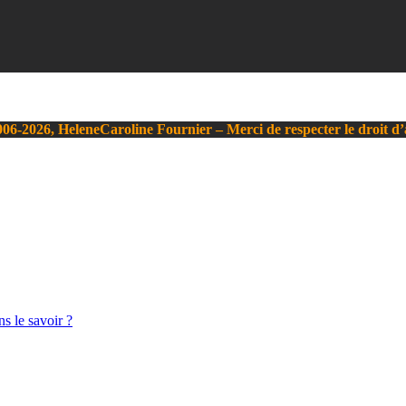
06-2026, HeleneCaroline Fournier – Merci de respecter le droit d
s le savoir ?