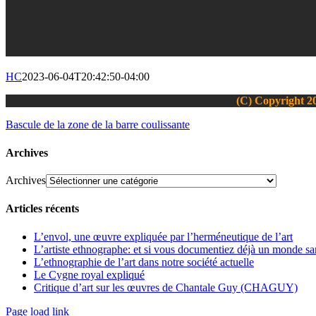
HC
2023-06-04T20:42:50-04:00
(C) Copyright 20
Bascule de la zone de la barre coulissante
Archives
Archives
Articles récents
L’envol, une œuvre expliquée par l’herméneutique de l’art
L’artiste ethnographe: et si vous documentiez déjà un monde san
L’ethnographie de l’art dans notre société actuelle
Le Cygne royal expliqué
Critique d’art sur les œuvres de Chantale Guy (CHAGUY)
Page load link