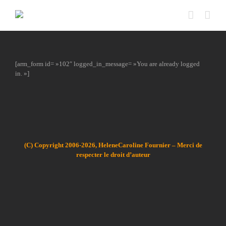
Passer
au
contenu
[arm_form id= »102″ logged_in_message= »You are already logged
in. »]
(C) Copyright 2006-2026, HeleneCaroline Fournier – Merci de
respecter le droit d’auteur