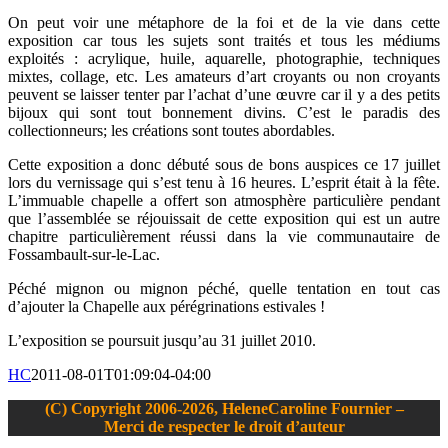
On peut voir une métaphore de la foi et de la vie dans cette
exposition car tous les sujets sont traités et tous les médiums
exploités : acrylique, huile, aquarelle, photographie, techniques
mixtes, collage, etc. Les amateurs d’art croyants ou non croyants
peuvent se laisser tenter par l’achat d’une œuvre car il y a des petits
bijoux qui sont tout bonnement divins. C’est le paradis des
collectionneurs; les créations sont toutes abordables.
Cette exposition a donc débuté sous de bons auspices ce 17 juillet
lors du vernissage qui s’est tenu à 16 heures. L’esprit était à la fête.
L’immuable chapelle a offert son atmosphère particulière pendant
que l’assemblée se réjouissait de cette exposition qui est un autre
chapitre particulièrement réussi dans la vie communautaire de
Fossambault-sur-le-Lac.
Péché mignon ou mignon péché, quelle tentation en tout cas
d’ajouter la Chapelle aux pérégrinations estivales !
L’exposition se poursuit jusqu’au 31 juillet 2010.
HC
2011-08-01T01:09:04-04:00
(C) Copyright 2006-2026, HeleneCaroline Fournier –
Merci de respecter le droit d’auteur