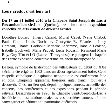
Leur credo, c’est leur art
Du 17 au 31 juillet 2010 à la Chapelle Saint-Joseph-du-Lac à
Fossambault-sur-le-Lac (Québec), se tient une exposition
collective en arts visuels de dix-sept artistes.
Dorothée Boilard, Thierry Caland, Muriel Cayet, Yvette Chabot,
Paule Coutu, Louis Duchaine, Georgette R. Falardeau, Lucy
Garneau, Chantal Godbout, Marielle Laflamme, Isabelle Leblanc,
Isabelle Lockwell, Marie Paquet, Lucie Roussin, Raymond-Marie
Roy, Guy Têtu et LO (Laurent Torregrossa) se partagent la chapelle
dans cette exposition collective d’une fraicheur insoupçonnée.
Le lieu, symbole de la dévotion des villégiateurs du début du XXe
siècle, a été érigé en 1902 dans un décor agréablement boisé. Cette
chapelle catholique d’inspiration néogothique est entièrement faite
en bois. Charpente apparente, boiseries, autel blanc : tout est à
découvrir. C’est un lieu qui, depuis quelques années, accueille des
concerts, des conférences et des expositions pendant la période
estivale. Désacralisée en 1995, la Chapelle Saint-Joseph-du-Lac a
bénéficié de restaurations majeures ces dernières années afin de
sauvegarder ce bâtiment du patrimoine québécois.