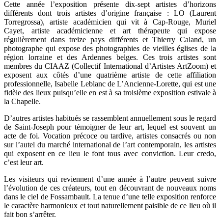
Cette année l’exposition présente dix-sept artistes d’horizons
différents dont trois artistes d’origine française : LO (Laurent
Torregrossa), artiste académicien qui vit à Cap-Rouge, Muriel
Cayet, artiste académicienne et art thérapeute qui expose
régulièrement dans treize pays différents et Thierry Caland, un
photographe qui expose des photographies de vieilles églises de la
région lorraine et des Ardennes belges. Ces trois artistes sont
membres du CIAAZ (Collectif International d’Artistes ArtZoom) et
exposent aux côtés d’une quatrième artiste de cette affiliation
professionnelle, Isabelle Leblanc de L’Ancienne-Lorette, qui est une
fidèle des lieux puisqu’elle en est à sa troisième exposition estivale à
la Chapelle.
D’autres artistes habitués se rassemblent annuellement sous le regard
de Saint-Joseph pour témoigner de leur art, lequel est souvent un
acte de foi. Vocation précoce ou tardive, artistes consacrés ou non
sur l’autel du marché international de l’art contemporain, les artistes
qui exposent en ce lieu le font tous avec conviction. Leur credo,
c’est leur art.
Les visiteurs qui reviennent d’une année à l’autre peuvent suivre
l’évolution de ces créateurs, tout en découvrant de nouveaux noms
dans le ciel de Fossambault. La tenue d’une telle exposition renforce
le caractère harmonieux et tout naturellement paisible de ce lieu où il
fait bon s’arrêter.