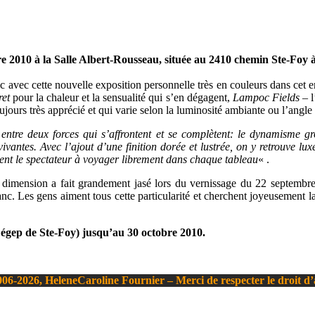
e 2010 à la Salle Albert-Rousseau, située au 2410 chemin Ste-Foy 
ic avec cette nouvelle exposition personnelle très en couleurs dans cet
ret
pour la chaleur et la sensualité qui s’en dégagent,
Lampoc Fields
– l
ujours très apprécié et qui varie selon la luminosité ambiante ou l’angle
 entre deux forces qui s’affrontent et se complètent: le dynamisme gr
vantes. Avec l’ajout d’une finition dorée et lustrée, on y retrouve luxe
ident le spectateur à voyager librement dans chaque tableau
« .
a dimension a fait grandement jasé lors du vernissage du 22 septembre
eblanc. Les gens aiment tous cette particularité et cherchent joyeusement 
égep de Ste-Foy) jusqu’au 30 octobre 2010.
06-2026, HeleneCaroline Fournier – Merci de respecter le droit d