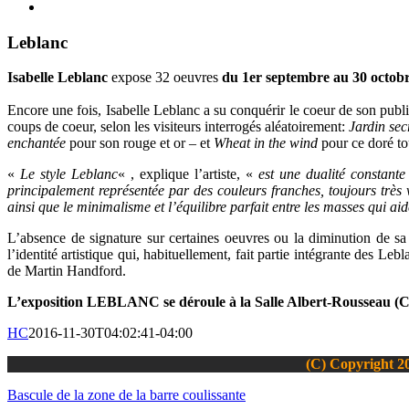
Leblanc
Isabelle Leblanc
expose 32 oeuvres
du 1er septembre au 30 octobr
Encore une fois, Isabelle Leblanc a su conquérir le coeur de son publ
coups de coeur, selon les visiteurs interrogés aléatoirement:
Jardin sec
enchantée
pour son rouge et or – et
Wheat in the wind
pour ce doré to
«
Le style Leblanc
« , explique l’artiste, «
est une dualité constante
principalement représentée par des couleurs franches, toujours très vi
ainsi que le minimalisme et l’équilibre parfait entre les masses qui a
L’absence de signature sur certaines oeuvres ou la diminution de s
l’identité artistique qui, habituellement, fait partie intégrante des L
de Martin Handford.
L’exposition LEBLANC se déroule à la Salle Albert-Rousseau (C
HC
2016-11-30T04:02:41-04:00
(C) Copyright 20
Bascule de la zone de la barre coulissante