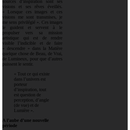
sources d’inspiration sont ses
visions et ses rêves éveillés.
« Lorsque ces images et ces
visions me sont transmises, je
me sens privilégié ». Ces images
le guident et servent à le
propulser vers sa mission
artistique qui est de rendre
visible l’indicible et de faire
« descendre » dans la Matière
quelque chose de Beau, de Vrai,
de Lumineux, pour que d’autres
puissent le sentir.
« Tout ce qui existe
dans l’univers est
porteur
d’inspiration, tout
est question de
perception, d’angle
(de vue) et de
Lumière ».
A l’aube d’une nouvelle
période