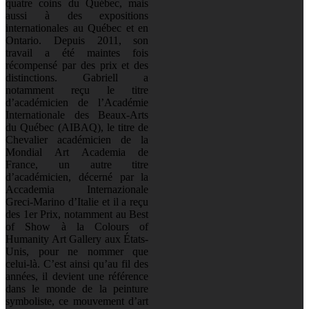
quatre coins du Québec, mais
aussi à des expositions
internationales au Québec et en
Ontario. Depuis 2011, son
travail a été maintes fois
récompensé par des prix et des
distinctions. Gabriell a
notamment reçu le titre
d’académicien de l’Académie
Internationale des Beaux-Arts
du Québec (AIBAQ), le titre de
Chevalier académicien de la
Mondial Art Academia de
France, un autre titre
d’académicien, décerné par la
Accademia Internazionale
Greci-Marino d’Italie et il a reçu
des 1er Prix, notamment au Best
of Show à la Colours of
Humanity Art Gallery aux États-
Unis, pour ne nommer que
celui-là. C’est ainsi qu’au fil des
années, il devient une référence
dans le monde de la peinture
symboliste, ce mouvement d’art