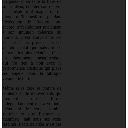
du passé et en faire la base de
son tableau, débuter son oeuvre
en s’inspirant d’images ou de
photos qu’il transforme pendant
l’exécution de l’oeuvre, ou,
encore, s’abandonner totalement
à son intuition créatrice du
moment. C’est souvent de cet
état de lâcher prise et de cet
abandon total que naissent les
oeuvres les plus éclairées. C’est
un phénomène métaphysique
qui n’a rien à voir avec la
performance artistique qui place
ses enjeux dans la fabrique
vivante de l’art.
Même si la toile se couvre de
couleurs et de mouvements qui
prennent une forme
indépendamment de sa volonté,
même si le temps semble
s’arrêter et que l’oeuvre se
manifeste, naît sous ses yeux
fascinés, l’acte de créer n’est pas