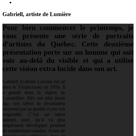
Gabriell, artiste de Lumière
Pour bien commencer le printemps, je
vous présente une série de portraits
d’artistes du Québec. Cette deuxième
présentation porte sur un homme qui sait
voir au-delà du visible et qui a utilisé
cette vision extra lucide dans son art.
Gabriell (Gabriel Lavoie) est né
dans le Témiscouata en 1956. Il
a grandi dans la région de
Lanaudière. Dès son plus jeune
âge, son talent de dessinateur
surprend par sa qualité et par son
originalité. C’est un talent
naturel, inné, qu’il va plus
amplement développer pendant
de nombreuses années. Avant de