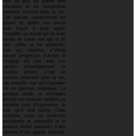
Puis, un jour, ses prières sont
entendues et un changement
inattendu survient dans sa vie.
Une parfaite synchronicité lui
permet de quitter son travail
dans lequel il avait appris
l’humilité, un travail qui lui avait
permis de casser son ego et de
faire croître sa vie spirituelle,
mais qui, toutefois, n’offrait
aucune perspective d’avenir. Il
s’engage dès lors dans une
carrière d’enseignement et
d’artiste peintre. C’est un
tournant important dans sa vie,
une nouvelle voie qui s’annonce
via un parcours initiatique. La
peinture (huile et acrylique)
devient son nouveau médium; sa
nouvelle voix d’expression, la
voie qu’il doit suivre. Cette
symbiose entre sa recherche
personnelle et spirituelle et la
peinture donne naissance à des
oeuvres d’une grande intensité.