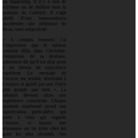
un happening. Il n’y a rien de
scénique ou de théâtral dans la
pratique de Gabriell. Il s’agit
plutôt d’une transcendance
manifestée; une définition du
Beau, sans subjectivité.
« A certains moment, j’ai
l’impression que le tableau
contient déjà, dans l’invisible,
l’empreinte de sa destinée,
autrement dit qu’il est déjà peint
à un niveau de conscience
supérieur. Le message de
l’oeuvre me semble déterminé à
l’avance et guidé par une Force
plus grande que moi ». La
création devient alors une
expérience consciente. Chaque
symbole représenté prend une
signification particulière, qui
parle à celui qui regarde
l’oeuvre, et trouve une
résonance ou un écho chez les
gens les plus réceptifs. Ses