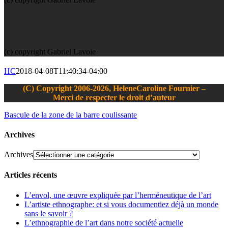
(c) copyright Gabriel Lavoie
HC
2018-04-08T11:40:34-04:00
(C) Copyright 2006-2026, HeleneCaroline Fournier –
Merci de respecter le droit d’auteur
Bascule de la zone de la barre coulissante
Archives
Archives
Articles récents
L’envol, une œuvre expliquée par l’herméneutique de l’art
L’artiste ethnographe: et si vous documentiez déjà un monde
sans le savoir ?
L’ethnographie de l’art dans notre société actuelle