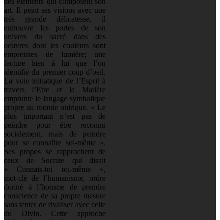
des éléments qui composent son
art. Il peint ses visions avec une
très grande délicatesse, il
entrouvre les portes de son
univers du sacré dans des
oeuvres dont les couleurs sont
empreintes de lumière; une
facture bien à lui que l’on
identifie du premier coup d’oeil.
La voie initiatique de l’Esprit à
travers l’Etre et la Matière
emprunte le langage symbolique
propre au monde onirique. « Le
plus important n’est pas de
peindre pour être reconnu
socialement, mais de peindre
pour se connaître soi-même ».
Ses propos se rapprochent de
ceux de Socrate qui disait
« Connais-toi toi-même »,
mot‑clé de l’humanisme, ordre
donné à l’homme de prendre
conscience de sa propre mesure
sans tenter de rivaliser avec celle
du Divin. Cette approche