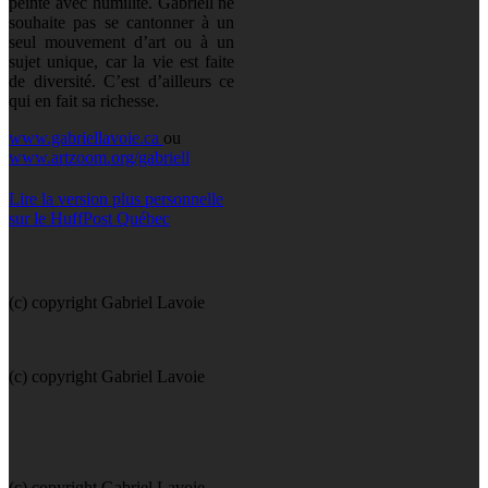
peinte avec humilité. Gabriell ne
souhaite pas se cantonner à un
seul mouvement d’art ou à un
sujet unique, car la vie est faite
de diversité. C’est d’ailleurs ce
qui en fait sa richesse.
www.gabriellavoie.ca
ou
www.artzoom.org/gabriell
Lire la version plus personnelle
sur le HuffPost Québec
(c) copyright Gabriel Lavoie
(c) copyright Gabriel Lavoie
(c) copyright Gabriel Lavoie