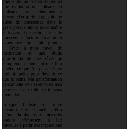
philosophique de l’artiste permet
une évolution de tableaux en
tableaux; un cheminement
personnel et spirituel qui suit une
quête de conscience dans le
geste posé: d’abord se connaître
à travers la création, ensuite
transcender l’acte de création en
expérience qui fait grandir.
« Grâce à mon travail de
méditation et une étude
approfondit de mes rêves, je
comprends maintenant que l’on
devient ce que l’on pense. Alors
moi, je peins pour devenir ce
que je peins. Ma transformation
personnelle est l’essence de mes
oeuvres », explique-t-il sans
prétention.
Lorsque l’artiste se trouve
devant une toile blanche, prêt à
débuter, la plupart du temps trois
options s’imposent à lui:
travailler à partir des inspirations