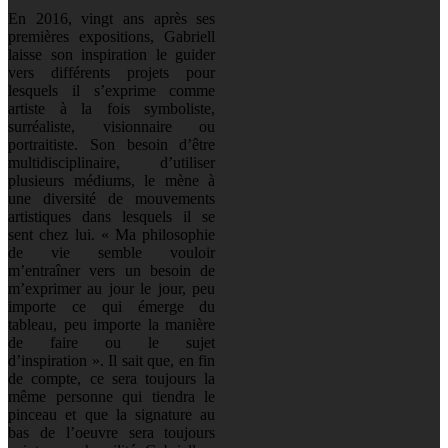
En 2016, vingt ans après ses
premières expositions, Gabriell
laisse son inspiration le guider
vers différents projets pour
lesquels il s’exprime comme
artiste à la fois symboliste,
surréaliste, visionnaire ou
portraitiste. Son besoin d’être
multidisciplinaire, d’utiliser
plusieurs médiums, le mène à
une diversité de mouvements
artistiques dans lesquels il se
sent chez lui. « Ma philosophie
de vie semble vouloir
m’entraîner vers un besoin de
m’exprimer au jour le jour, peu
importe ce qui émerge du
tableau, peu importe la manière
de faire ou le sujet
d’inspiration ». Il sait que, en fin
de compte, ce sera toujours la
même personne qui tiendra le
pinceau et que la signature au
bas de l’oeuvre sera toujours