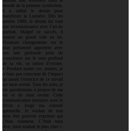
devenir une référence dans le
monde de la peinture symboliste,
il a utilisé le dessin pour
manifester la Lumière. Dès les
années 1980, le dessin lui vaut
une reconnaissance avec l’art du
portrait. Malgré ce succès, il
ressent un grand vide en lui.
Plusieurs changements sur le
plan personnel apportent avec
eux une profonde prise de
conscience sur le sens profond
de sa vie, sa raison d’exister.
« Pendant toutes ces années, je
n’étais pas conscient de l’impact
qu’aurait l’exercice de ce travail
sur mon avenir. Tous les soirs, je
me questionnais à propos de ma
vie et de mon avenir. Cette
communication intensive avec le
Divin a forgé ma volonté
spirituelle. Je voulais de tout
mon être pouvoir exprimer qui
j’étais vraiment. C’était mon
rêve, mon souhait le plus cher ».