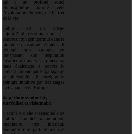
qui a un profond souci
philosophique tourné vers
l’exploration du sens de l’art et
de la vie.
Gabriell est un artiste
aujourd’hui reconnu dont les
oeuvres voyagent partout dans le
monde en inspirant les gens. Il
poursuit son parcours en
transposant son inspiration
créatrice à travers ses pinceaux,
mais également à travers le
contact humain par le partage de
sa philosophie. Il enseigne la
peinture intuitive par des stages
au Canada et en Europe.
Sa période symboliste,
surréaliste et visionnaire
L’acuité visuelle et sensorielle de
Gabriell, combinée à son monde
imaginaire, très intérieur,
démontre une parfaite maîtrise