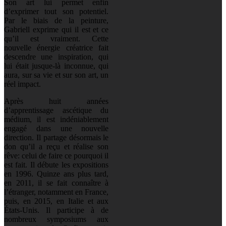
Son art lui permet enfin
d’exprimer tout son potentiel.
Par le biais de la peinture,
Gabriell exprime qui il est et ce
qu’il est vraiment. Cette
nouvelle énergie créatrice fait
descendre une inspiration, qui
lui était jusque-là inconnue, qui
aura, sur sa vie et sur son art, un
réel impact.
Après huit années
d’apprentissage ascétique du
médium, il est indéniablement
engagé dans une nouvelle
direction. Il partage désormais le
don qu’il a reçu et réalise son
rêve: celui de faire ce pourquoi il
est fait. Il débute les expositions
en 1996. Quinze ans plus tard,
en 2011, il se fait connaître à
l’étranger, notamment en France,
puis, en 2015, en Italie et aux
États-Unis. Il participe à de
nombreux symposiums aux