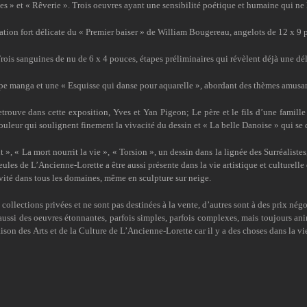
stes » et « Rêverie ». Trois oeuvres ayant une sensibilité poétique et humaine qui ne 
ation fort délicate du « Premier baiser » de William Bougereau, angelots de 12 x 9 
rois sanguines de nu de 6 x 4 pouces, étapes préliminaires qui révèlent déjà une dé
pe manga et une « Esquisse qui danse pour aquarelle », abordant des thèmes amusants
retrouve dans cette exposition, Yves et Yan Pigeon; Le père et le fils d’une famill
 couleur qui soulignent finement la vivacité du dessin et « La belle Danoise » qui se 
», « La mort nourrit la vie », « Torsion », un dessin dans la lignée des Surréalistes, 
eules de L’Ancienne-Lorette a être aussi présente dans la vie artistique et culturelle de
ivité dans tous les domaines, même en sculpture sur neige.
collections privées et ne sont pas destinées à la vente, d’autres sont à des prix nég
ussi des oeuvres étonnantes, parfois simples, parfois complexes, mais toujours anim
on des Arts et de la Culture de L’Ancienne-Lorette car il y a des choses dans la vie