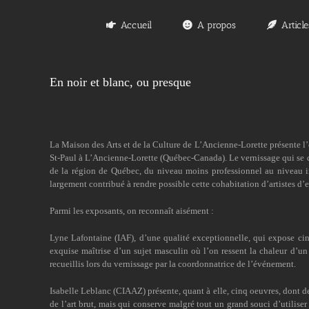
Passer
au
Accueil
A propos
Article
contenu
En noir et blanc, ou presque
La Maison des Arts et de la Culture de L’Ancienne-Lorette présente l’
St-Paul à L’Ancienne-Lorette (Québec-Canada). Le vernissage qui se dér
de la région de Québec, du niveau moins professionnel au niveau int
largement contribué à rendre possible cette cohabitation d’artistes d’e
Parmi les exposants, on reconnaît aisément :
Lyne Lafontaine (IAF), d’une qualité exceptionnelle, qui expose cin
exquise maîtrise d’un sujet masculin où l’on ressent la chaleur d’un c
recueillis lors du vernissage par la coordonnatrice de l’événement.
Isabelle Leblanc (CIAAZ) présente, quant à elle, cinq oeuvres, dont de
de l’art brut, mais qui conserve malgré tout un grand souci d’utilise