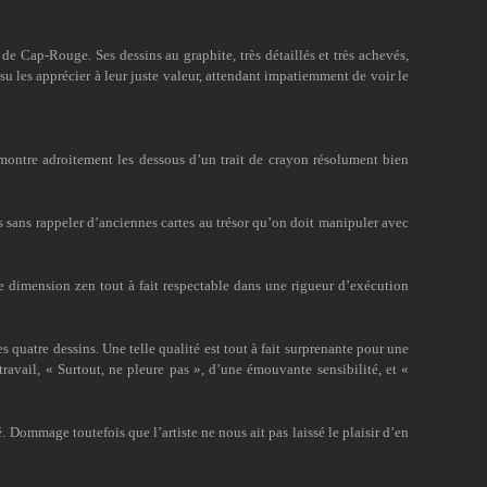
de Cap-Rouge. Ses dessins au graphite, très détaillés et très achevés,
su les apprécier à leur juste valeur, attendant impatiemment de voir le
montre adroitement les dessous d’un trait de crayon résolument bien
s sans rappeler d’anciennes cartes au trésor qu’on doit manipuler avec
e dimension zen tout à fait respectable dans une rigueur d’exécution
s quatre dessins. Une telle qualité est tout à fait surprenante pour une
ravail, « Surtout, ne pleure pas », d’une émouvante sensibilité, et «
. Dommage toutefois que l’artiste ne nous ait pas laissé le plaisir d’en