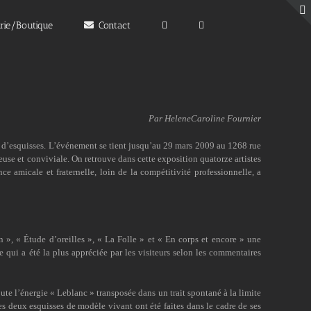
irie/Boutique
Contact
Par HeleneCaroline Fournier
et d’esquisses. L’événement se tient jusqu’au 29 mars 2009 au 1268 rue
euse et conviviale. On retrouve dans cette exposition quatorze artistes
 amicale et fraternelle, loin de la compétitivité professionnelle, a
 », « Étude d’oreilles », « La Folle » et « En corps et encore » une
le qui a été la plus appréciée par les visiteurs selon les commentaires
ute l’énergie « Leblanc » transposée dans un trait spontané à la limite
es deux esquisses de modèle vivant ont été faites dans le cadre de ses