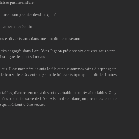
laisse pas insensible.
pouces; son premier dessin exposé.
licatesse d’exécution.
 et divertissants dans une simplicité attrayante.
e très engagée dans l’art. Yves Pigeon présente six oeuvres sous verre,
distingue des petits formats.
et « Il est mon père, je suis le fils et nous sommes sains d’esprit »; un
 leur ville et à avoir ce grain de folie artistique qui abolit les limites
ociables, d’autres encore à des prix véritablement très abordables. On y
ées par le feu sacré de l’Art. « En noir et blanc, ou presque » est une
 qui méritent d’être vécues.