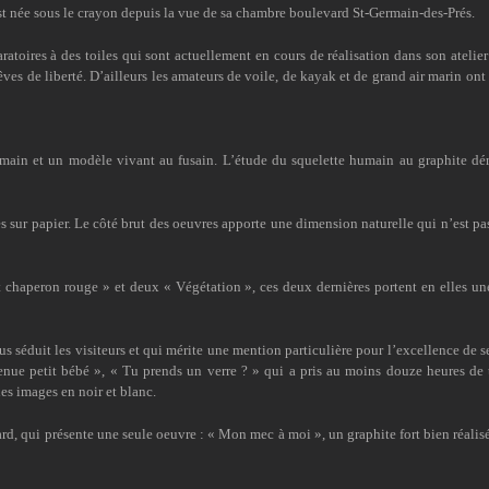
est née sous le crayon depuis la vue de sa chambre boulevard St-Germain-des-Prés.
toires à des toiles qui sont actuellement en cours de réalisation dans son atelier 
es de liberté. D’ailleurs les amateurs de voile, de kayak et de grand air marin ont 
main et un modèle vivant au fusain. L’étude du squelette humain au graphite dé
es sur papier. Le côté brut des oeuvres apporte une dimension naturelle qui n’est pa
it chaperon rouge » et deux « Végétation », ces deux dernières portent en elles un
s séduit les visiteurs et qui mérite une mention particulière pour l’excellence de se
venue petit bébé », « Tu prends un verre ? » qui a pris au moins douze heures de t
es images en noir et blanc.
lard, qui présente une seule oeuvre : « Mon mec à moi », un graphite fort bien réalisé