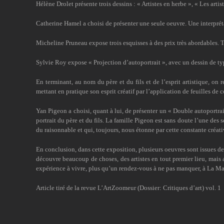
Hélène Drolet présente trois dessins : « Artistes en herbe », « Les arti
Catherine Hamel a choisi de présenter une seule oeuvre. Une interprét
Micheline Pruneau expose trois esquisses à des prix très abordables. T
Sylvie Roy expose « Projection d’autoportrait », avec un dessin de ty
En terminant, au nom du père et du fils et de l’esprit artistique, on 
mettant en pratique son esprit créatif par l’application de feuilles de
Yan Pigeon a choisi, quant à lui, de présenter un « Double autoportrait 
portrait du père et du fils. La famille Pigeon est sans doute l’une des s
du raisonnable et qui, toujours, nous étonne par cette constante créat
En conclusion, dans cette exposition, plusieurs oeuvres sont issues de 
découvre beaucoup de choses, des artistes en tout premier lieu, mais a
expérience à vivre, plus qu’un rendez-vous à ne pas manquer, à La Mais
Article tiré de la revue L’ArtZoomeur (Dossier: Critiques d’art) vol. 1