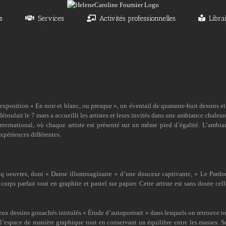
s
Services
Activités professionnelles
Libra
exposition « En noir et blanc, ou presque », un éventail de quarante-huit dessins 
oulait le 7 mars a accueilli les artistes et leurs invités dans une ambiance chaleur
ernational, où chaque artiste est présenté sur un même pied d’égalité. L’ambiance
xpériences différentes.
q oeuvres, dont « Danse illuminaginaire » d’une douceur captivante, « Le Pardon
orps parfait tout en graphite et pastel sur papier. Cette artiste est sans doute cel
ux dessins gouachés intitulés « Étude d’autoportrait » dans lesquels on retrouve to
r l’espace de manière graphique tout en conservant un équilibre entre les masses. S