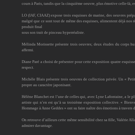
cours à Paris, tandis que la cinquième oeuvre, plus émotive celle-là, 
LO (IAF, CIAAZ) expose trois esquisses de marine, des oeuvres prépara
malgré que ce sont tout de même des esquisses, alimentent déjà nos rêv
produit final
sous son trait de pinceau hyperréaliste.
Mélinda Morissette présente trois oeuvres; deux études du corps hu
affermi.
Diane Paré a choisi de présenter pour cette exposition quatre esquiss
respect.
Michèle Blais présente trois oeuvres de collection privée. Un « Pet
propre au caractère japonisant.
Hélène Blanchet est l’une de celles qui, avec Lyne Lafontaine, a le plu
artiste qui n’en est qu’à sa troisième exposition collective. « Bien
Hommage à Anne Geddes » ont su faire naître des émotions à travers d
On retrouve d’ailleurs cette même sensibilité chez sa fille, Valérie Al
admirer davantage.