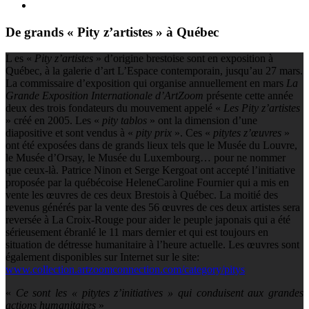
De grands « Pity z’artistes » à Québec
L
es «
Pity z’artistes
» d’origine brestoise sont en exposition à
Québec, à la galerie d’art L’Espace contemporain, jusqu’au 27 mars.
La commissaire d’exposition qui organise annuellement en mars
La
Grande Exposition Internationale d’ArtZoom
présente cette année
deux des trois fondateurs du mouvement appelé «
Les Pity z’artistes
» créé en 2005.
Les «
pity tablos
» ont la dimension d’une
diapositive et sont vendus à «
pity prix
». Ces «
pitytes z’œuvres
»
ont été exposées dans de grands lieux tels que le Musée du Louvre,
le Musée d’Orsay, le Musée du Luxembourg… pour ne nommer
que ceux-là. Patrice Ninon et Serge Kergoat ont accepté l’initiative
proposée par la québécoise HeleneCaroline Fournier qui a mis en
vente les œuvres de ces deux Brestois à Québec. La moitié des
revenus générés par la vente des 56 œuvres de ces deux artistes sera
reversée à La Croix-Rouge pour aider le peuple japonais qui a été
sérieusement ébranlé le 11 mars dernier et qui est toujours en
situation de détresse humanitaire à l’heure actuelle. Les œuvres sont
également disponibles sur Internet sur le site:
www.collection.artzoomconnection.com/category/pitys
«
Ce sont les « pitytes z’initiatives » qui conduisent aux grandes
actions humanitaires
»