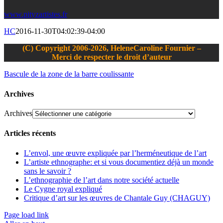
www.pityzartistes.fr
HC
2016-11-30T04:02:39-04:00
(C) Copyright 2006-2026, HeleneCaroline Fournier –
Merci de respecter le droit d’auteur
Bascule de la zone de la barre coulissante
Archives
Archives
Articles récents
L’envol, une œuvre expliquée par l’herméneutique de l’art
L’artiste ethnographe: et si vous documentiez déjà un monde
sans le savoir ?
L’ethnographie de l’art dans notre société actuelle
Le Cygne royal expliqué
Critique d’art sur les œuvres de Chantale Guy (CHAGUY)
Page load link