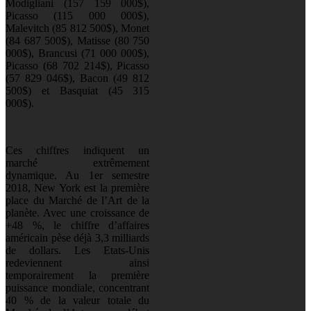
Modigliani (157 159 000$),
Picasso (115 000 000$),
Malevitch (85 812 500$), Monet
(84 687 500$), Matisse (80 750
000$), Brancusi (71 000 000$),
Picasso (68 702 214$), Picasso
(57 829 046$), Bacon (49 812
500$) et Basquiat (45 315
000$).
Ces chiffres indiquent un
marché extrêmement
dynamique. Au 1er semestre
2018, New York est la première
place du Marché de l’Art de la
planète. Avec une croissance de
+48 %, le chiffre d’affaires
américain pèse déjà 3,3 milliards
de dollars. Les Etats-Unis
redeviennent ainsi
temporairement la première
puissance mondiale, concentrant
40 % de la valeur totale du