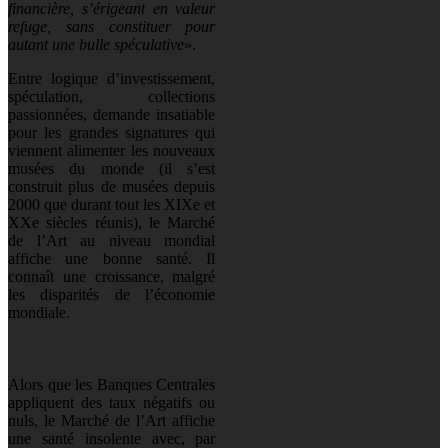
financière, s’érigeant en valeur
refuge, sans constituer pour
autant une bulle spéculative
».
Entre logique d’investissement,
spéculation, collections
passionnées, demande insatiable
pour les grandes signatures qui
viennent alimenter les nouveaux
musées du monde (il s’est
construit plus de musées depuis
2000 que durant tout les XIXe et
XXe siècles réunis), le Marché
de l’Art au niveau mondial
affiche une bonne santé. Il
connaît une croissance, malgré
les disparités de l’économie
mondiale.
Alors que les Banques Centrales
appliquent des taux négatifs ou
nuls, le Marché de l’Art affiche
une santé insolente avec, par