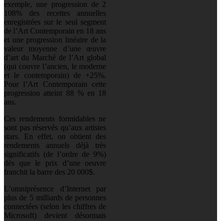
exemple, une progression de 2
108% des recettes annuelles
enregistrées sur le seul segment
de l’Art Contemporain en 18 ans
et une progression linéaire de la
valeur moyenne d’une œuvre
d’art du Marché de l’Art global
(qui couvre l’ancien, le moderne
et le contemporain) de +25%.
Pour l’Art Contemporain cette
progression atteint 88 % en 18
ans.
Ces rendements formidables ne
sont pas réservés qu’aux artistes
stars. En effet, on obtient des
rendements annuels déjà très
significatifs (de l’ordre de 9%)
dès que le prix d’une oeuvre
franchit la barre des 20 000$.
L’omniprésence d’Internet par
plus de 5 milliards de personnes
connectées (selon les chiffres de
Microsoft) devient désormais