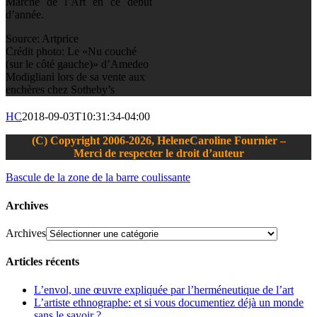
Marché de l’Art en ce début
d’année.
Source: Artprice
Crédit photo: Le «Nu couché
(sur le côté gauche)» d’Amedeo
Modigliani lors de sa vente aux
enchères chez Sotheby’s
HC
2018-09-03T10:31:34-04:00
(C) Copyright 2006-2026, HeleneCaroline Fournier –
Merci de respecter le droit d’auteur
Bascule de la zone de la barre coulissante
Archives
Archives
Articles récents
L’envol, une œuvre expliquée par l’herméneutique de l’art
L’artiste ethnographe: et si vous documentiez déjà un monde
sans le savoir ?