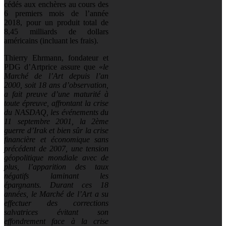
cédés aux enchères au cours des
6 premiers mois de l’année
2018, pour un produit total de
8,45 milliards de dollars
américains (incluant les frais).
Thierry Ehrmann, fondateur et
PDG d’Artprice assure que «
le
Marché de l’Art depuis l’an
2000, soit 18 ans d’observation,
a fait preuve d’une maturité à
toute épreuve, affrontant la crise
du NASDAQ, les événements du
11 septembre 2001, la 2ème
guerre d’Irak et bien sûr la crise
financière et économique sans
précédent de 2007, une tension
géopolitique mondiale avec de
plus, l’apparition des taux
négatifs laminant les
épargnants. Durant ces 18
années, le Marché de l’Art a su
effectuer des corrections
salvatrices évitant son
effondrement face à la crise