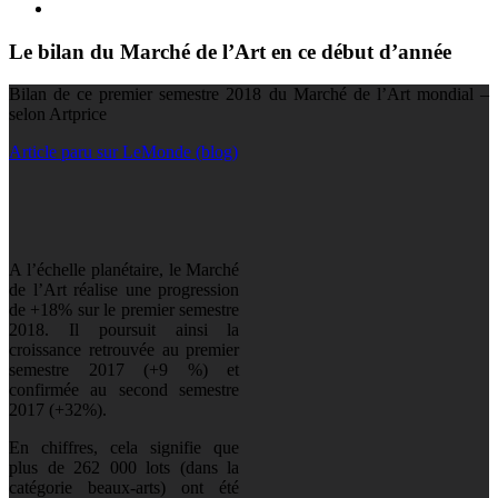
Le bilan du Marché de l’Art en ce début d’année
Bilan de ce premier semestre 2018 du Marché de l’Art mondial –
selon Artprice
Article paru sur LeMonde (blog)
A l’échelle planétaire, le Marché
de l’Art réalise une progression
de +18% sur le premier semestre
2018. Il poursuit ainsi la
croissance retrouvée au premier
semestre 2017 (+9 %) et
confirmée au second semestre
2017 (+32%).
En chiffres, cela signifie que
plus de 262 000 lots (dans la
catégorie beaux-arts) ont été