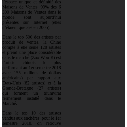
l’espace unique et définitif des
Maisons de Ventes. 99% des 6
300 Maisons de Ventes dans le
monde sont aujourd’hui
présentes sur Internet (elles
n’étaient que 3% en 2005).
Dans le top 500 des artistes par
produit de ventes, la Chine
compte à elle seule 128 artistes
et prend une place considérable
dans le marché (Zao Wou-Ki est
l’artiste chinois le plus
performant au 1er semestre 2018
avec 155 millions de dollars
américains) par rapport aux
Etats-Unis (82 artistes) et à la
Grande-Bretagne (27 artistes)
qui forment un triumvirat
fermement installé dans le
Marché.
Dans le top 10 des artistes
vendus aux enchères, pour le 1er
semestre 2018, on retrouve