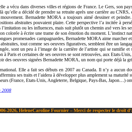
e a vécu dans diverses villes et régions de France. Le Gers, son pays 
 là qu’elle a décidé de prendre sa retraite après une carrière au CNRS, 
mouvement. Bernadette MORA a toujours aimé dessiner et peindre. To
tions abstraites pouvaient plaire. Cette perspective l’a incitée à persé
as l’imitation ou les influences, mais suit plutôt un chemin axé vers les s
raction colorée à écrire une trame de son émotion du moment. L’instinct n
longues promenades campagnardes, Bernadette MORA aime marcher et monte
 abstraites, tout comme ses oeuvres figuratives, semblent être un langag
ongée, sont un peu à l’image de la carrière de l’artiste qui se ramifie
on à Paris et certaines de ses oeuvres se sont retrouvées, aux Etats-U
oir des oeuvres signées Bernadette MORA, un nom qui porte déjà la grif
rnational. Elle a fait ses débuts en 2007 au Canada. Il n’y a aucun d
ffermira ses traits et l’aidera à développer plus amplement sa maturité s
nneurs (France, Etats-Unis, Angleterre, Belgique, Pays-Bas, Japon…) ont 
m 2008
06-2026, HeleneCaroline Fournier – Merci de respecter le droit d