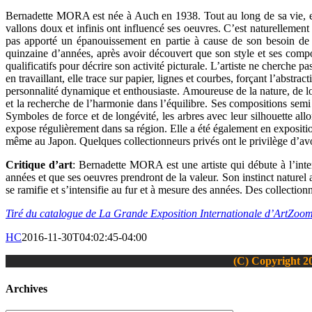
Bernadette MORA est née à Auch en 1938. Tout au long de sa vie, ell
vallons doux et infinis ont influencé ses oeuvres. C’est naturellement
pas apporté un épanouissement en partie à cause de son besoin de 
quinzaine d’années, après avoir découvert que son style et ses composi
qualificatifs pour décrire son activité picturale. L’artiste ne cherche p
en travaillant, elle trace sur papier, lignes et courbes, forçant l’abst
personnalité dynamique et enthousiaste. Amoureuse de la nature, de 
et la recherche de l’harmonie dans l’équilibre. Ses compositions semi
Symboles de force et de longévité, les arbres avec leur silhouette all
expose régulièrement dans sa région. Elle a été également en expositi
même au Japon. Quelques collectionneurs privés ont le privilège d’av
Critique d’art
: Bernadette MORA est une artiste qui débute à l’inte
années et que ses oeuvres prendront de la valeur. Son instinct naturel a
se ramifie et s’intensifie au fur et à mesure des années. Des collectio
Tiré du catalogue de La Grande Exposition Internationale d’ArtZoo
HC
2016-11-30T04:02:45-04:00
(C) Copyright 20
Bascule
Archives
de