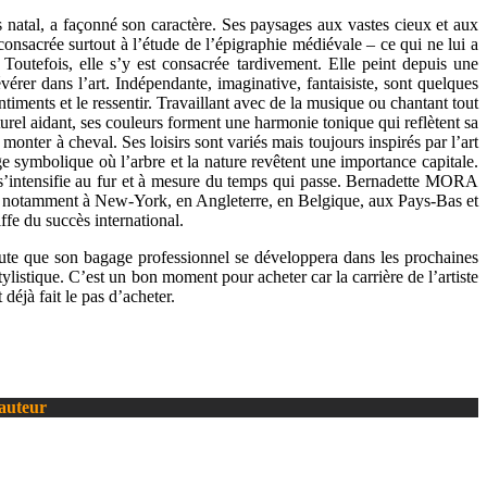
natal, a façonné son caractère. Ses paysages aux vastes cieux et aux
consacrée surtout à l’étude de l’épigraphie médiévale – ce qui ne lui a
utefois, elle s’y est consacrée tardivement. Elle peint depuis une
vérer dans l’art. Indépendante, imaginative, fantaisiste, sont quelques
entiments et le ressentir. Travaillant avec de la musique ou chantant tout
aturel aidant, ses couleurs forment une harmonie tonique qui reflètent sa
r à cheval. Ses loisirs sont variés mais toujours inspirés par l’art
e symbolique où l’arbre et la nature revêtent une importance capitale.
 et s’intensifie au fur et à mesure du temps qui passe. Bernadette MORA
nis, notamment à New-York, en Angleterre, en Belgique, aux Pays-Bas et
fe du succès international.
oute que son bagage professionnel se développera dans les prochaines
tylistique. C’est un bon moment pour acheter car la carrière de l’artiste
déjà fait le pas d’acheter.
’auteur