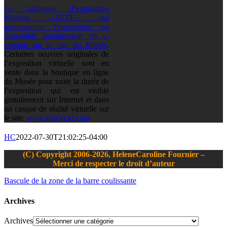
Le catalogue d’exposition
bilingue «ARTE» qui
accompagne l’exposition est
disponible gratuitement en e-
version sur le site du Musée
.
Certaines oeuvres originales de
l’exposition virtuelle sont en
vente dans la boutique en ligne
du Musée pour toute la durée de
l’exposition qui est visible
gratuitement sur Internet et dans
un casque de réalité virtuelle sur
le site:
www.macvr3d.com
HC
2022-07-30T21:02:25-04:00
(C) Copyright 2006-2026, HeleneCaroline Fournier –
Merci de respecter le droit d’auteur
Bascule de la zone de la barre coulissante
Archives
Archives