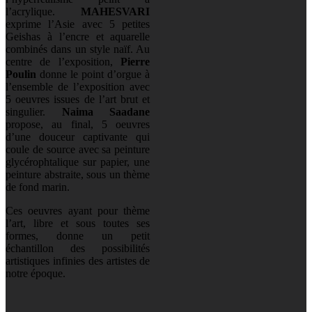
l’acrylique.
MAHESVARI
exprime l’Asie avec 5 petites
Geishas à l’encre et aquarelle
combinés dans un style naïf. Au
centre de l’exposition,
Pierre
Poulin
donne le point d’orgue à
l’ensemble de l’exposition avec
5 oeuvres issues de l’art brut et
singulier.
Naima Saadane
propose, au final, 5 oeuvres
d’une douceur captivante qui
coule de source avec sa peinture
glycérophtalique sur papier, une
peinture abstraite, sous un thème
de fond marin.
Ces oeuvres ayant pour thème
l’art, libre et sous toutes ses
formes, donne un petit
échantillon des possibilités
artistiques infinies des artistes de
notre époque.