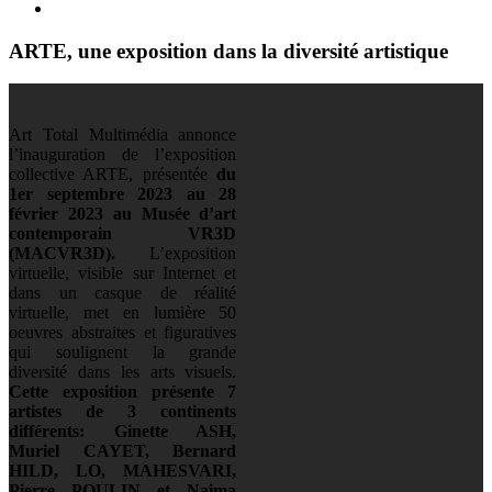
ARTE, une exposition dans la diversité artistique
Art Total Multimédia annonce
l’inauguration de l’exposition
collective ARTE, présentée
du
1er septembre 2023 au 28
février 2023 au Musée d’art
contemporain VR3D
(MACVR3D).
L’exposition
virtuelle, visible sur Internet et
dans un casque de réalité
virtuelle, met en lumière 50
oeuvres abstraites et figuratives
qui soulignent la grande
diversité dans les arts visuels.
Cette exposition présente 7
artistes de 3 continents
différents: Ginette ASH,
Muriel CAYET, Bernard
HILD, LO, MAHESVARI,
Pierre POULIN et Naima