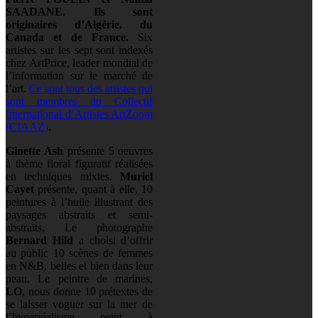
SAADANE. Ils sont
originaires d’Algérie, du
Canada et de France.
Six
artistes sur les sept sont indexés
chez ArtPrice, leader mondial de
l’information sur le marché de
l’art.
Ce sont tous des artistes qui
sont membres du Collectif
International d’Artistes ArtZoom
(CIAAZ)
.
Ginette Ash
présente 5 oeuvres
à thème floral figuratif réalisées
en techniques mixtes.
Muriel
Cayet
présente, quant à elle, 10
peintures à l’huile illustrant des
paysages abstraits et semi-
abstraits. Le photographe
Bernard Hild
a choisi d’offrir
au public 10 scènes de femmes
en N&B, belles et bien dans leur
peau. Le peintre de marines,
LO
, nous donne 10 prétextes de
se laisser voguer sur la mer de
l’hyperréalisme peint à