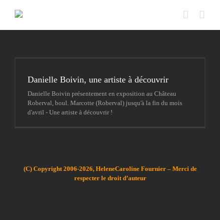
Passer
au
contenu
Danielle Boivin, une artiste à découvrir
Danielle Boivin présentement en exposition au Château
Roberval, boul. Marcotte (Roberval) jusqu'à la fin du mois
d'avril - Une artiste à découvrir !
(C) Copyright 2006-2026, HeleneCaroline Fournier – Merci de
respecter le droit d’auteur