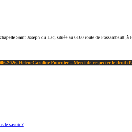
 la chapelle Saint-Joseph-du-Lac, située au 6160 route de Fossambault ,à
06-2026, HeleneCaroline Fournier – Merci de respecter le droit d
s le savoir ?