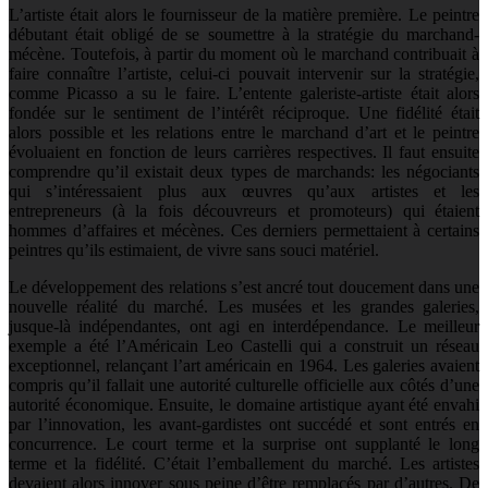
L’artiste était alors le fournisseur de la matière première. Le peintre
débutant était obligé de se soumettre à la stratégie du marchand-
mécène. Toutefois, à partir du moment où le marchand contribuait à
faire connaître l’artiste, celui-ci pouvait intervenir sur la stratégie,
comme Picasso a su le faire. L’entente galeriste-artiste était alors
fondée sur le sentiment de l’intérêt réciproque. Une fidélité était
alors possible et les relations entre le marchand d’art et le peintre
évoluaient en fonction de leurs carrières respectives. Il faut ensuite
comprendre qu’il existait deux types de marchands: les négociants
qui s’intéressaient plus aux œuvres qu’aux artistes et les
entrepreneurs (à la fois découvreurs et promoteurs) qui étaient
hommes d’affaires et mécènes. Ces derniers permettaient à certains
peintres qu’ils estimaient, de vivre sans souci matériel.
Le développement des relations s’est ancré tout doucement dans une
nouvelle réalité du marché. Les musées et les grandes galeries,
jusque-là indépendantes, ont agi en interdépendance. Le meilleur
exemple a été l’Américain Leo Castelli qui a construit un réseau
exceptionnel, relançant l’art américain en 1964. Les galeries avaient
compris qu’il fallait une autorité culturelle officielle aux côtés d’une
autorité économique. Ensuite, le domaine artistique ayant été envahi
par l’innovation, les avant-gardistes ont succédé et sont entrés en
concurrence. Le court terme et la surprise ont supplanté le long
terme et la fidélité. C’était l’emballement du marché. Les artistes
devaient alors innover sous peine d’être remplacés par d’autres. De