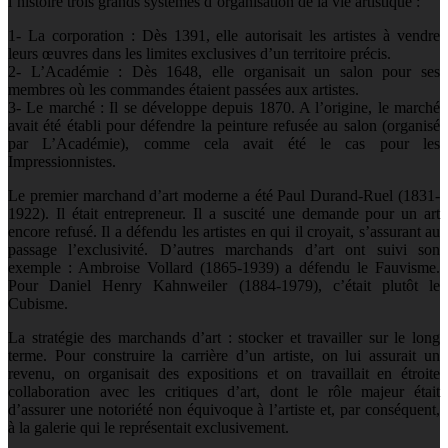
l’histoire trois grands systèmes d’organisation de la vie artistique :
1- La corporation : Dès 1391, elle autorisait les artistes à vendre
leurs œuvres dans les limites exclusives d’un territoire précis.
2- L’Académie : Dès 1648, elle organisait un salon pour ses
membres où les commandes étaient passées aux artistes.
3- Le marché : Il se développe depuis 1870. A l’origine, le marché
avait été établi pour défendre la peinture refusée au salon (organisé
par L’Académie), comme cela avait été le cas pour les
Impressionnistes.
Le premier marchand d’art moderne a été Paul Durand-Ruel (1831-
1922). Il était entrepreneur. Il a suscité une demande pour un art
encore refusé. Il a défendu les artistes en qui il croyait, s’assurant au
passage l’exclusivité. D’autres marchands d’art ont suivi son
exemple : Ambroise Vollard (1865-1939) a défendu le Fauvisme.
Pour Daniel Henry Kahnweiler (1884-1979), c’était plutôt le
Cubisme.
La stratégie des marchands d’art : stocker et travailler sur le long
terme. Pour construire la carrière d’un artiste, on lui assurait un
revenu, on organisait des expositions et on travaillait en étroite
collaboration avec les critiques d’art, dont le rôle majeur était
d’assurer une notoriété non équivoque à l’artiste et, par conséquent,
à la galerie qui le représentait exclusivement.