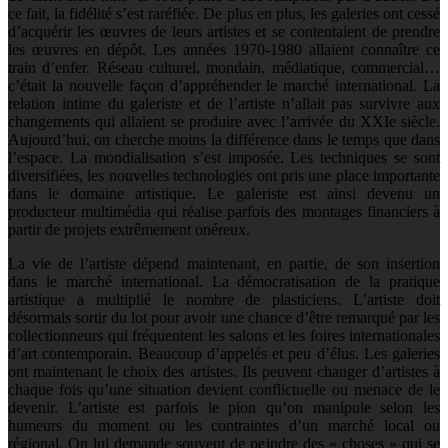
ce fait, la fidélité s’est raréfiée. De plus en plus, les galeries ont cessé
d’acquérir les œuvres de leurs artistes et se contentaient de prendre
les œuvres en dépôt. Les années 1970-1980 allaient connaître ce
train d’enfer. Réseau culturel, mondain, médiatique, commercial…
c’était la nouvelle façon d’appréhender le marché international. La
relation intime du galeriste et de l’artiste n’allait pas survivre aux
changements qui allaient se produire avec l’arrivée du XXIe siècle.
Aujourd’hui, on cherche moins la différence dans le temps que dans
l’espace. La mondialisation s’est imposée. Les techniques se sont
diversifiées, les nouvelles technologies ont pris une place importante
dans le domaine artistique. Le galeriste est ainsi devenu un
producteur multimédia qui réalise parfois des montages financiers à
partir de projets extrêmement onéreux.
La vie de l’artiste dépend maintenant, en partie, de son insertion
dans le marché international. La démocratisation de la pratique
artistique a multiplié le nombre de plasticiens. L’artiste doit
désormais sortir du lot pour avoir une chance d’être remarqué par les
collectionneurs qui fréquentent les salons et les foires internationales
d’art contemporain. Beaucoup d’appelés et peu d’élus. Les galeries
ont maintenant le choix des artistes. Ils peuvent changer d’artistes à
chaque fois qu’une situation devient conflictuelle ou menace de le
devenir. L’artiste est parfois le pion qu’on manipule selon les
humeurs du moment ou les contraintes d’un marché local ou
régional. On lui demande souvent de peindre des « choses » qui se