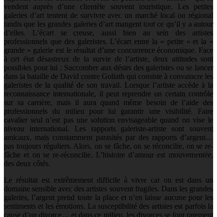
vendent auprès d’une clientèle souvent touristique. Les petites
galeries d’art tentent de survivre avec un marché local ou régional
tandis que les grandes galeries d’art mangent tout ce qu’il y a autour
d’elles. L’écart se creuse, aussi bien au sein des artistes
professionnels que des galeristes. L’écart entre la « petite » et la «
grande » galerie est le résultat d’une concurrence économique. Face
à cet état désastreux de la survie de l’artiste, deux attitudes sont
possibles pour lui : Succomber aux désirs des galeristes ou se lancer
dans la bataille de David contre Goliath qui consiste à convaincre les
galeristes de la qualité de son travail. Lorsque l’artiste accède à la
reconnaissance internationale, il peut reprendre un certain contrôle
sur sa carrière, mais il aura quand même besoin de l’aide des
professionnels du milieu pour lui garantir une visibilité. Faire
cavalier seul n’est pas une solution envisageable quand on vise le
niveau international. Les rapports galeriste-artiste sont souvent
amicaux, mais constamment parasités par des rapports d’argent…
pas toujours réguliers. Alors, on se fâche, on se réconcilie, on se re-
fâche et on se re-réconcilie. L’histoire d’amour est mouvementée,
des deux côtés.
Le résultat est extrêmement difficile à vivre car on est dans un
domaine sensible avec des artistes souvent fragiles. Dans les grandes
galeries, l’argent prend toute la place et n’en laisse aucune pour les
sentiments et les émotions. La susceptibilité des artistes est parfois la
cause d’un divorce… et dans ce milieu, les divorces se font rarement