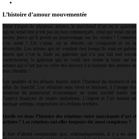
L’histoire d’amour mouvementée
Dans l’esprit de plusieurs artistes, le marchand d’art ou le galeriste
qui ne vend rien n’est pas un bon commerçant, celui qui vend est un
escroc parce qu’il prend un pourcentage sur les ventes ! Comment
s’en sortir ? On s’aime, on se déteste, on s’engueule et on se
réconcilie. Les artistes qui ne vendent rien lorsqu’ils sont en galerie
disent que c’est la faute au galeriste qui n’a pas fait son travail
correctement, le galeriste qui ne vend rien remet la faute sur les
artistes qui n’ont pas su créer des œuvres à la hauteur des attentes de
leur clientèle !
Les qualités et les défauts fusent, selon l’humeur du moment et les
aléas du marché. Les relations sont vives et intenses, à l’image des
relations de partenariat économique de notre société basée sur
l’aspect financier de toutes opérations. L’argent et l’art faisant un
mariage ambigu, engendrant des enfants terribles.
Quelle est donc l’histoire des relations entre marchands d’art et
artistes ? Les relations ont-elles toujours été aussi complexes ?
Il faut d’abord comprendre que, schématiquement, il y a eu dans