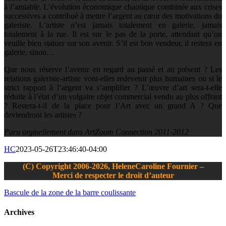
à l’amiable. L’évolution économique chaotique combinée aux crises
successives a contribué à mettre l’argent au cœur des motivations du
galeriste. L’artiste n’est jamais totalement en galerie, jamais
totalement à la rue. Il est sur le pas de la porte, attendant qu’on
veuille bien statuer sur son avenir. S’il est bon vendeur, il restera en
galerie, sinon…
Que nous réserve l’avenir en regard au passé et au présent ? Les
relations galeriste-artiste vont-elles redevenir plus humaines ou si le
strict rapport à l’argent va s’amplifier ? L’œuvre d’art sera-t-elle
réduite à l’état d’un vulgaire objet commercial vendu au plus offrant
? Restera-t-il de la place pour l’Art avec un grand A ? Que
deviendront les artistes ?
Paru orginellement dans ArtZoom Connection 2011-2012
HC
2023-05-26T23:46:40-04:00
(C) Copyright 2006-2026, HeleneCaroline Fournier –
Merci de respecter le droit d’auteur
Bascule de la zone de la barre coulissante
Archives