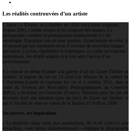
Les réalités controuvées d’un artiste
C
laude La Rivière, né à Québec en 1959, vit à Saint-Augustin.
Depuis 2003, l’artiste croque et un compose des images. Ce
photographe combine la photographie traditionnelle et l’art
numérique. Il pratique son art avec passion. Ayant besoin de créer, il
est poussé par une insatiable envie d’inventer de nouvelles images
qui soient, à la fois, équilibrées et esthétiques. Le cadre est toujours
harmonieux, les détails soignés et le tout sont l’œuvre d’un
perfectionniste.
Il a exposé en début d’année à la galerie d’art du Grand Théâtre de
Québec, il expose du 1er au 24 avril à la Maison de la culture de
L’Ancienne-Lorette et exposera les 1er et 2 octobre 2011, dans le
cadre du Festival des Rencontres Photographiques du Genevois
(RPG), à St-Julien en Genevois (France). Plusieurs prix lui ont été
décernés dont une mention (prix du jury) de Zoom sur Québec et
par la Société de mise en valeur de la Maison O’Neill en 2008.
Ses œuvres, ses inspirations
«
La fantaisie règne dans mes productions, 90 % de celles-ci sont
retouchées, voire même métamorphosées
» explique le photographe