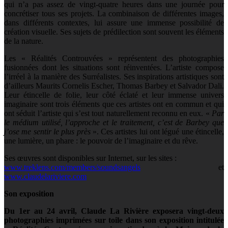
qui n’a pas assez de vingt-quatre heures dans une journée pour
concrétiser tous ses projets. La combinaison de différentes images,
dans différents contextes, lui assure une immense possibilité de
création visuelle. Ses sujets de prédilection sont souvent les éléments
de la nature.
Les « Réalités Controuvées » représentent des photographies
fusionnées dont les situations sont réinventées. L’artiste compose
l’irréel à la manière des Surréalistes. Ses inspirations artistiques sont
d’ailleurs Maurits Cornelis Escher, Thomas Barbey et Salvador Dali.
Leur étincelle de folie, leur côté éclaté et leur immense univers
imaginaire sont trois éléments que ces artistes ont en commun et qui
ont séduit l’artiste qui s’est tout naturellement reconnu en eux. «
Par
le médium utilisé, l’approche et le traitement, c’est de Barbey que
j’ose me sentir le plus près
». Ces artistes lui ont légué une étincelle,
une lumière, un phare : le pouvoir de l’imaginaire et du rêve.
Ses œuvres sont disponibles sur Internet, sur les sites :
www.treklens.com/members/soundsangels
et
www.claudelariviere.com
Son exposition
Du 1er au 24 avril, Claude La Rivière exposera vingt-deux
photographies imprimées sur toile dans son exposition intitulée