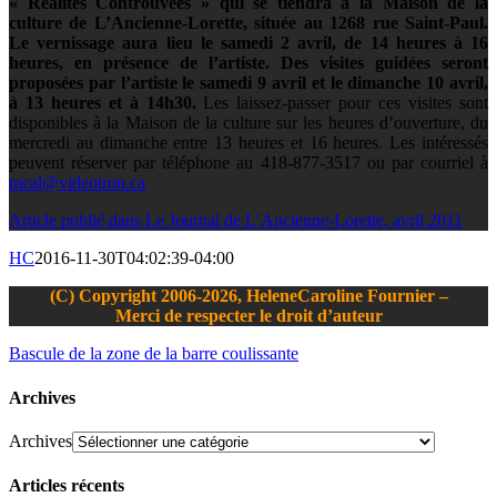
« Réalités Controuvées » qui se tiendra à la Maison de la
culture de L’Ancienne-Lorette, située au 1268 rue Saint-Paul.
Le vernissage aura lieu le samedi 2 avril, de 14 heures à 16
heures, en présence de l’artiste. Des visites guidées seront
proposées par l’artiste le samedi 9 avril et le dimanche 10 avril,
à 13 heures et à 14h30.
Les laissez-passer pour ces visites sont
disponibles à la Maison de la culture sur les heures d’ouverture, du
mercredi au dimanche entre 13 heures et 16 heures. Les intéressés
peuvent réserver par téléphone au 418-877-3517 ou par courriel à
mcal@videotron.ca
Article publié dans Le Journal de L’Ancienne-Lorette, avril 2011
HC
2016-11-30T04:02:39-04:00
(C) Copyright 2006-2026, HeleneCaroline Fournier –
Merci de respecter le droit d’auteur
Bascule de la zone de la barre coulissante
Archives
Archives
Articles récents