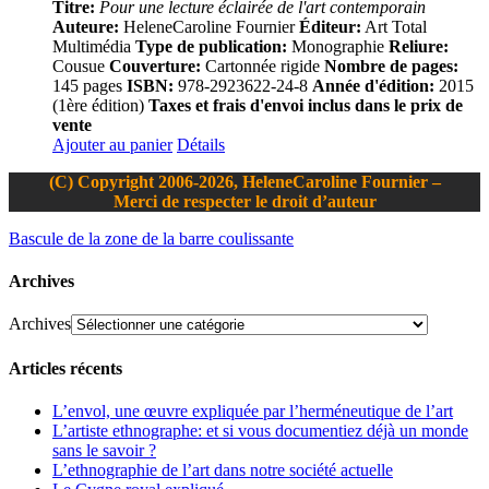
Titre:
Pour une lecture éclairée de l'art contemporain
Auteure:
HeleneCaroline Fournier
Éditeur:
Art Total
Multimédia
Type de publication:
Monographie
Reliure:
Cousue
Couverture:
Cartonnée rigide
Nombre de pages:
145 pages
ISBN:
978-2923622-24-8
Année d'édition:
2015
(1ère édition)
Taxes et frais d'envoi inclus dans le prix de
vente
Ajouter au panier
Détails
(C) Copyright 2006-2026, HeleneCaroline Fournier –
Merci de respecter le droit d’auteur
Bascule de la zone de la barre coulissante
Archives
Archives
Articles récents
L’envol, une œuvre expliquée par l’herméneutique de l’art
L’artiste ethnographe: et si vous documentiez déjà un monde
sans le savoir ?
L’ethnographie de l’art dans notre société actuelle