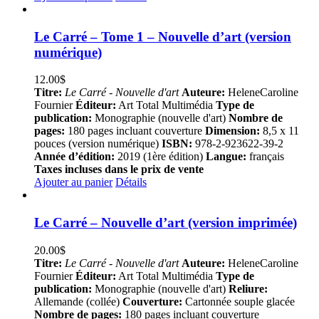
Le Carré – Tome 1 – Nouvelle d’art (version
numérique)
12.00
$
Titre:
Le Carré - Nouvelle d'art
Auteure:
HeleneCaroline
Fournier
Éditeur:
Art Total Multimédia
Type de
publication:
Monographie (nouvelle d'art)
Nombre de
pages:
180 pages incluant couverture
Dimension:
8,5 x 11
pouces (version numérique)
ISBN:
978-2-923622-39-2
Année d’édition:
2019 (1ère édition)
Langue:
français
Taxes incluses dans le prix de vente
Ajouter au panier
Détails
Le Carré – Nouvelle d’art (version imprimée)
20.00
$
Titre:
Le Carré - Nouvelle d'art
Auteure:
HeleneCaroline
Fournier
Éditeur:
Art Total Multimédia
Type de
publication:
Monographie (nouvelle d'art)
Reliure:
Allemande (collée)
Couverture:
Cartonnée souple glacée
Nombre de pages:
180 pages incluant couverture