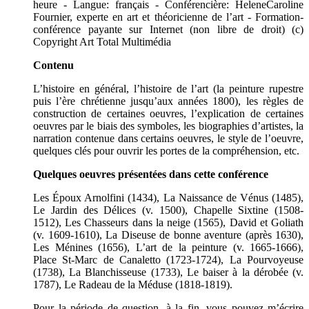
heure - Langue: français - Conférencière: HeleneCaroline
Fournier, experte en art et théoricienne de l’art - Formation-
conférence payante sur Internet (non libre de droit) (c)
Copyright Art Total Multimédia
Contenu
L’histoire en général, l’histoire de l’art (la peinture rupestre
puis l’ère chrétienne jusqu’aux années 1800), les règles de
construction de certaines oeuvres, l’explication de certaines
oeuvres par le biais des symboles, les biographies d’artistes, la
narration contenue dans certains oeuvres, le style de l’oeuvre,
quelques clés pour ouvrir les portes de la compréhension, etc.
Quelques oeuvres présentées dans cette conférence
Les Époux Arnolfini (1434), La Naissance de Vénus (1485),
Le Jardin des Délices (v. 1500), Chapelle Sixtine (1508-
1512), Les Chasseurs dans la neige (1565), David et Goliath
(v. 1609-1610), La Diseuse de bonne aventure (après 1630),
Les Ménines (1656), L’art de la peinture (v. 1665-1666),
Place St-Marc de Canaletto (1723-1724), La Pourvoyeuse
(1738), La Blanchisseuse (1733), Le baiser à la dérobée (v.
1787), Le Radeau de la Méduse (1818-1819).
Pour la période de question, à la fin, vous pouvez m’écrire