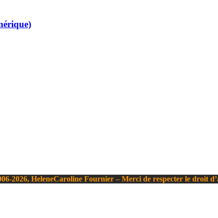
mérique)
06-2026, HeleneCaroline Fournier – Merci de respecter le droit d