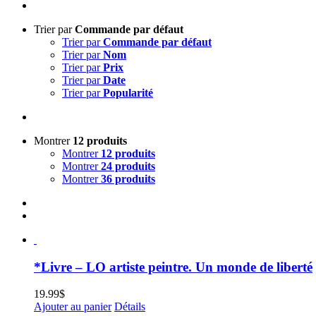
Trier par
Commande par défaut
Trier par
Commande par défaut
Trier par
Nom
Trier par
Prix
Trier par
Date
Trier par
Popularité
Montrer
12 produits
Montrer
12 produits
Montrer
24 produits
Montrer
36 produits
*Livre – LO artiste peintre. Un monde de liberté
19.99
$
Ajouter au panier
Détails