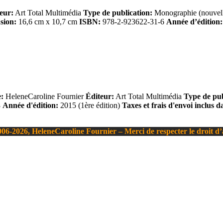
eur:
Art Total Multimédia
Type de publication:
Monographie (nouvell
sion:
16,6 cm x 10,7 cm
ISBN:
978-2-923622-31-6
Année d’édition:
:
HeleneCaroline Fournier
Éditeur:
Art Total Multimédia
Type de pub
8
Année d'édition:
2015 (1ère édition)
Taxes et frais d'envoi inclus d
06-2026, HeleneCaroline Fournier – Merci de respecter le droit d