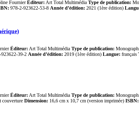
line Fournier
Éditeur:
Art Total Multimédia
Type de publication:
Mon
SBN:
978-2-923622-53-8
Année d’édition:
2021 (1ère édition)
Langu
mérique)
rnier
Éditeur:
Art Total Multimédia
Type de publication:
Monographie
-923622-39-2
Année d’édition:
2019 (1ère édition)
Langue:
français
rnier
Éditeur:
Art Total Multimédia
Type de publication:
Monographie
t couverture
Dimension:
16,6 cm x 10,7 cm (version imprimée)
ISBN: