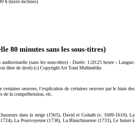
9 $ (taxes incluses)
le 80 minutes sans les sous-titres)
 audiovisuelle (sans les sous-titres) - Durée: 1:20:25 heure - Langue:
non libre de droit) (c) Copyright Art Total Multimédia
de certaines oeuvres, l’explication de certaines oeuvres par le biais des
tes de la compréhension, etc.
hasseurs dans la neige (1565), David et Goliath (v. 1609-1610), La
-1724), La Pourvoyeuse (1738), La Blanchisseuse (1733), Le baiser à