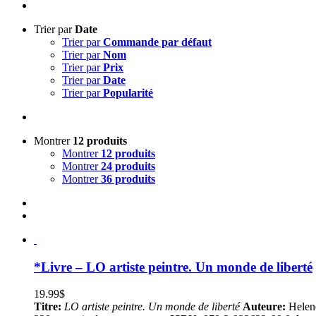
Trier par
Date
Trier par
Commande par défaut
Trier par
Nom
Trier par
Prix
Trier par
Date
Trier par
Popularité
Montrer
12 produits
Montrer
12 produits
Montrer
24 produits
Montrer
36 produits
*Livre – LO artiste peintre. Un monde de liberté
19.99
$
Titre:
LO artiste peintre. Un monde de liberté
Auteure:
Helen