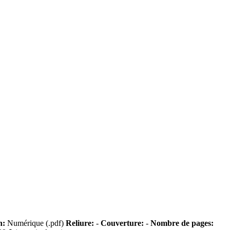
n:
Numérique (.pdf)
Reliure:
-
Couverture:
-
Nombre de pages: