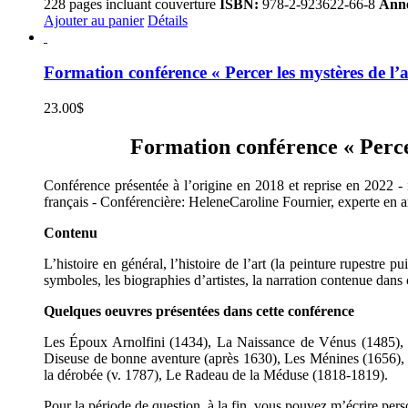
228 pages incluant couverture
ISBN:
978-2-923622-66-8
Anné
Ajouter au panier
Détails
Formation conférence « Percer les mystères de l’a
23.00
$
Formation conférence « Percer 
Conférence présentée à l’origine en 2018 et reprise en 2022 - i
français - Conférencière: HeleneCaroline Fournier, experte en ar
Contenu
L’histoire en général, l’histoire de l’art (la peinture rupestre 
symboles, les biographies d’artistes, la narration contenue dans 
Quelques oeuvres présentées dans cette conférence
Les Époux Arnolfini (1434), La Naissance de Vénus (1485), L
Diseuse de bonne aventure (après 1630), Les Ménines (1656), 
la dérobée (v. 1787), Le Radeau de la Méduse (1818-1819).
Pour la période de question, à la fin, vous pouvez m’écrire per