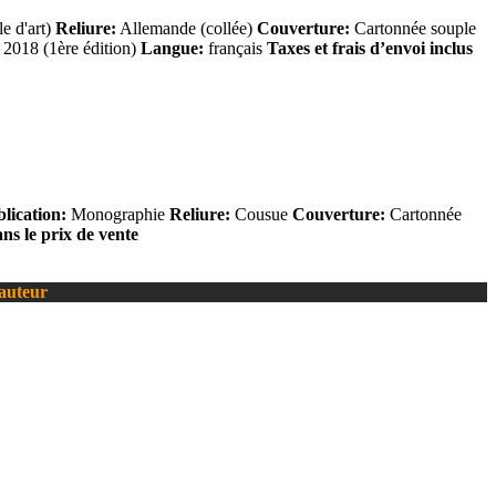
e d'art)
Reliure:
Allemande (collée)
Couverture:
Cartonnée souple
2018 (1ère édition)
Langue:
français
Taxes et frais d’envoi inclus
lication:
Monographie
Reliure:
Cousue
Couverture:
Cartonnée
ans le prix de vente
’auteur