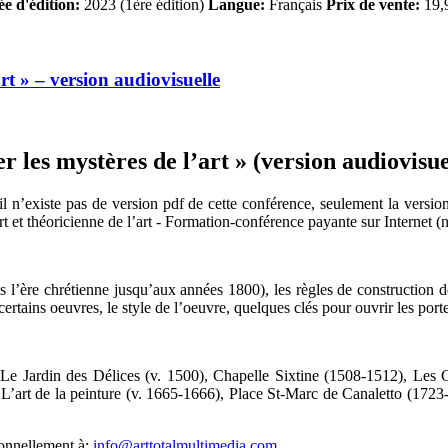
e d'édition:
2023 (1ère édition)
Langue:
Français
Prix de vente:
19,9
rt » – version audiovisuelle
les mystères de l’art » (version audiovisuel
l n’existe pas de version pdf de cette conférence, seulement la version
t et théoricienne de l’art - Formation-conférence payante sur Internet (
puis l’ère chrétienne jusqu’aux années 1800), les règles de construction 
certains oeuvres, le style de l’oeuvre, quelques clés pour ouvrir les por
e Jardin des Délices (v. 1500), Chapelle Sixtine (1508-1512), Les C
L’art de la peinture (v. 1665-1666), Place St-Marc de Canaletto (1723
sonnellement à:
info@arttotalmultimedia.com