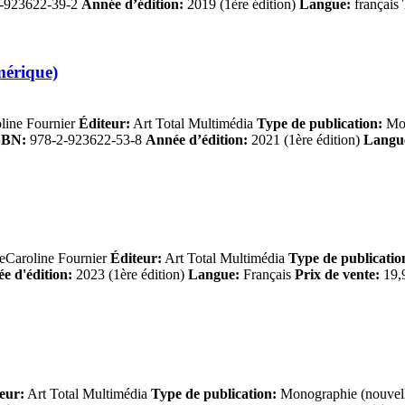
-923622-39-2
Année d’édition:
2019 (1ère édition)
Langue:
français
mérique)
line Fournier
Éditeur:
Art Total Multimédia
Type de publication:
Mon
SBN:
978-2-923622-53-8
Année d’édition:
2021 (1ère édition)
Langu
eCaroline Fournier
Éditeur:
Art Total Multimédia
Type de publicatio
e d'édition:
2023 (1ère édition)
Langue:
Français
Prix de vente:
19,9
eur:
Art Total Multimédia
Type de publication:
Monographie (nouvell