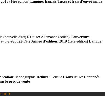
2018 (1ère édition)
Langue:
français
Taxes et frais d’envoi inclus
 (nouvelle d'art)
Reliure:
Allemande (collée)
Couverture:
978-2-923622-39-2
Année d’édition:
2019 (1ère édition)
Langue:
lication:
Monographie
Reliure:
Cousue
Couverture:
Cartonnée
ans le prix de vente
’auteur