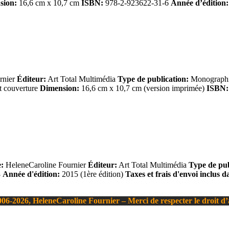
sion:
16,6 cm x 10,7 cm
ISBN:
978-2-923622-31-6
Année d’édition:
rnier
Éditeur:
Art Total Multimédia
Type de publication:
Monographie
t couverture
Dimension:
16,6 cm x 10,7 cm (version imprimée)
ISBN:
:
HeleneCaroline Fournier
Éditeur:
Art Total Multimédia
Type de pub
8
Année d'édition:
2015 (1ère édition)
Taxes et frais d'envoi inclus d
06-2026, HeleneCaroline Fournier – Merci de respecter le droit d