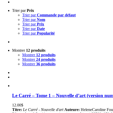
Trier par
Prix
Trier par
Commande par défaut
Trier par
Nom
Trier par
Prix
Trier par
Date
Trier par
Popularité
Montrer
12 produits
Montrer
12 produits
Montrer
24 produits
Montrer
36 produits
Le Carré – Tome 1 – Nouvelle d’art (version nu
12.00
$
Titre:
Le Carré - Nouvelle d'art
Auteure:
HeleneCaroline Fou