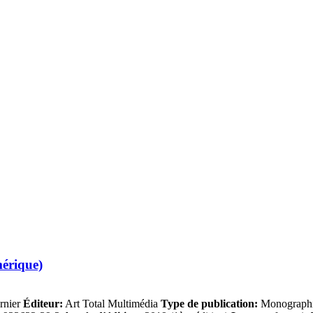
mérique)
rnier
Éditeur:
Art Total Multimédia
Type de publication:
Monographie