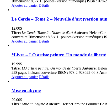
Dimension:
8,5 x 11 pouces (version numérique)
ISBN:
978-2
Ajouter au panier
Détails
Le Cercle – Tome 2 – Nouvelle d’art (version nu
12.00
$
Titre:
Le Cercle Tome 2 - Nouvelle d'art
Auteure:
HeleneCaro
couverture
Dimension:
8,5 x 11 pouces (version numérique)
I
Ajouter au panier
Détails
*Livre – LO artiste peintre. Un monde de liberté
19.99
$
Titre:
LO artiste peintre. Un monde de liberté
Auteure:
Helen
228 pages incluant couverture
ISBN:
978-2-923622-66-8
Anné
Ajouter au panier
Détails
Mise en abyme
20.00
$
Titre:
Mise en Abyme
Auteure:
HeleneCaroline Fournier
Édit