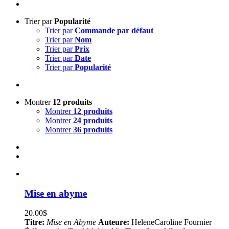
Trier par
Popularité
Trier par
Commande par défaut
Trier par
Nom
Trier par
Prix
Trier par
Date
Trier par
Popularité
Montrer
12 produits
Montrer
12 produits
Montrer
24 produits
Montrer
36 produits
Mise en abyme
20.00
$
Titre:
Mise en Abyme
Auteure:
HeleneCaroline Fournier