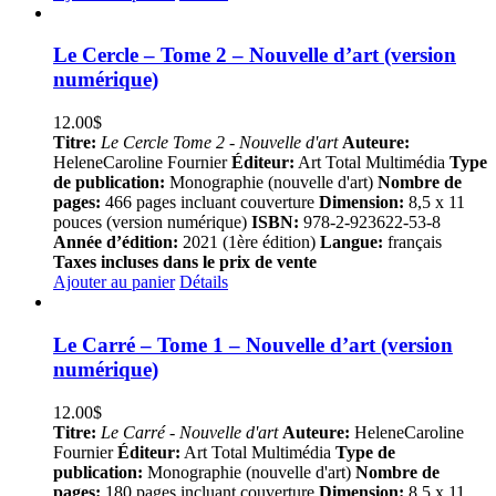
Le Cercle – Tome 2 – Nouvelle d’art (version
numérique)
12.00
$
Titre:
Le Cercle Tome 2 - Nouvelle d'art
Auteure:
HeleneCaroline Fournier
Éditeur:
Art Total Multimédia
Type
de publication:
Monographie (nouvelle d'art)
Nombre de
pages:
466 pages incluant couverture
Dimension:
8,5 x 11
pouces (version numérique)
ISBN:
978-2-923622-53-8
Année d’édition:
2021 (1ère édition)
Langue:
français
Taxes incluses dans le prix de vente
Ajouter au panier
Détails
Le Carré – Tome 1 – Nouvelle d’art (version
numérique)
12.00
$
Titre:
Le Carré - Nouvelle d'art
Auteure:
HeleneCaroline
Fournier
Éditeur:
Art Total Multimédia
Type de
publication:
Monographie (nouvelle d'art)
Nombre de
pages:
180 pages incluant couverture
Dimension:
8,5 x 11