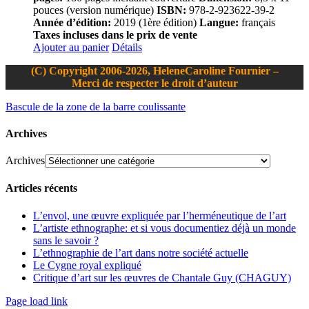
pouces (version numérique)
ISBN:
978-2-923622-39-2
Année d’édition:
2019 (1ère édition)
Langue:
français
Taxes incluses dans le prix de vente
Ajouter au panier
Détails
(C) Copyright 2006-2026, HeleneCaroline Fournier –
Merci de respecter le droit d’auteur
Bascule de la zone de la barre coulissante
Archives
Archives
Articles récents
L’envol, une œuvre expliquée par l’herméneutique de l’art
L’artiste ethnographe: et si vous documentiez déjà un monde
sans le savoir ?
L’ethnographie de l’art dans notre société actuelle
Le Cygne royal expliqué
Critique d’art sur les œuvres de Chantale Guy (CHAGUY)
Page load link