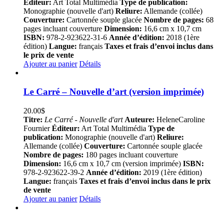
Éditeur:
Art Total Multimédia
Type de publication:
Monographie (nouvelle d'art)
Reliure:
Allemande (collée)
Couverture:
Cartonnée souple glacée
Nombre de pages:
68
pages incluant couverture
Dimension:
16,6 cm x 10,7 cm
ISBN:
978-2-923622-31-6
Année d’édition:
2018 (1ère
édition)
Langue:
français
Taxes et frais d’envoi inclus dans
le prix de vente
Ajouter au panier
Détails
Le Carré – Nouvelle d’art (version imprimée)
20.00
$
Titre:
Le Carré - Nouvelle d'art
Auteure:
HeleneCaroline
Fournier
Éditeur:
Art Total Multimédia
Type de
publication:
Monographie (nouvelle d'art)
Reliure:
Allemande (collée)
Couverture:
Cartonnée souple glacée
Nombre de pages:
180 pages incluant couverture
Dimension:
16,6 cm x 10,7 cm (version imprimée)
ISBN:
978-2-923622-39-2
Année d’édition:
2019 (1ère édition)
Langue:
français
Taxes et frais d’envoi inclus dans le prix
de vente
Ajouter au panier
Détails