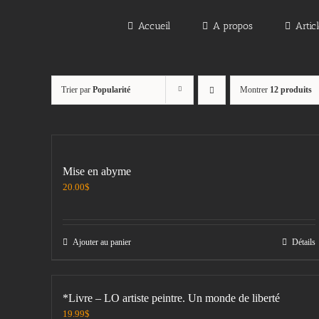
Passer
au
Accueil
A propos
Artic
contenu
Trier par
Popularité
Montrer
12 produits
Mise en abyme
20.00
$
Ajouter au panier
Détails
*Livre – LO artiste peintre. Un monde de liberté
19.99
$