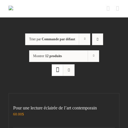
Passer
au
contenu
Trier par
Commande par défaut
Montrer
12 produits
Pour une lecture éclairée de l’art contemporain
60.00
$