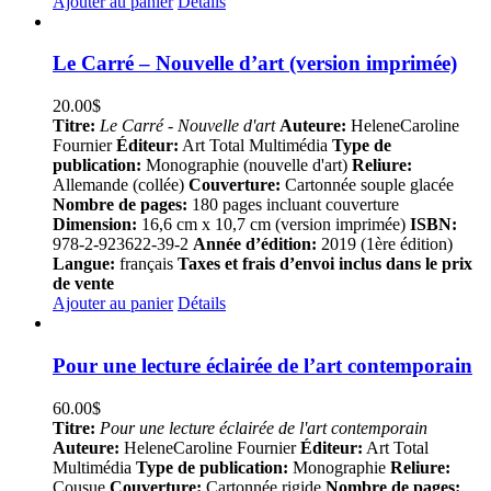
Ajouter au panier
Détails
Le Carré – Nouvelle d’art (version imprimée)
20.00
$
Titre:
Le Carré - Nouvelle d'art
Auteure:
HeleneCaroline
Fournier
Éditeur:
Art Total Multimédia
Type de
publication:
Monographie (nouvelle d'art)
Reliure:
Allemande (collée)
Couverture:
Cartonnée souple glacée
Nombre de pages:
180 pages incluant couverture
Dimension:
16,6 cm x 10,7 cm (version imprimée)
ISBN:
978-2-923622-39-2
Année d’édition:
2019 (1ère édition)
Langue:
français
Taxes et frais d’envoi inclus dans le prix
de vente
Ajouter au panier
Détails
Pour une lecture éclairée de l’art contemporain
60.00
$
Titre:
Pour une lecture éclairée de l'art contemporain
Auteure:
HeleneCaroline Fournier
Éditeur:
Art Total
Multimédia
Type de publication:
Monographie
Reliure:
Cousue
Couverture:
Cartonnée rigide
Nombre de pages: