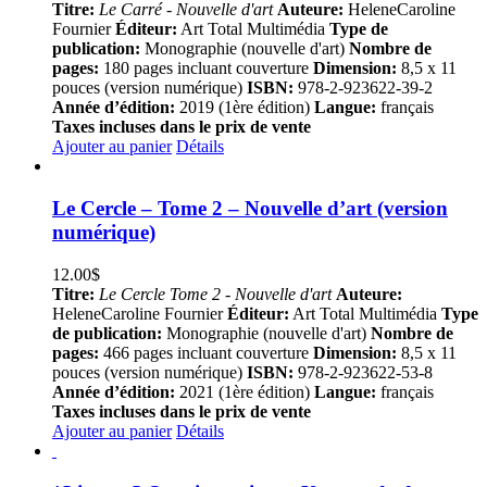
Titre:
Le Carré - Nouvelle d'art
Auteure:
HeleneCaroline
Fournier
Éditeur:
Art Total Multimédia
Type de
publication:
Monographie (nouvelle d'art)
Nombre de
pages:
180 pages incluant couverture
Dimension:
8,5 x 11
pouces (version numérique)
ISBN:
978-2-923622-39-2
Année d’édition:
2019 (1ère édition)
Langue:
français
Taxes incluses dans le prix de vente
Ajouter au panier
Détails
Le Cercle – Tome 2 – Nouvelle d’art (version
numérique)
12.00
$
Titre:
Le Cercle Tome 2 - Nouvelle d'art
Auteure:
HeleneCaroline Fournier
Éditeur:
Art Total Multimédia
Type
de publication:
Monographie (nouvelle d'art)
Nombre de
pages:
466 pages incluant couverture
Dimension:
8,5 x 11
pouces (version numérique)
ISBN:
978-2-923622-53-8
Année d’édition:
2021 (1ère édition)
Langue:
français
Taxes incluses dans le prix de vente
Ajouter au panier
Détails