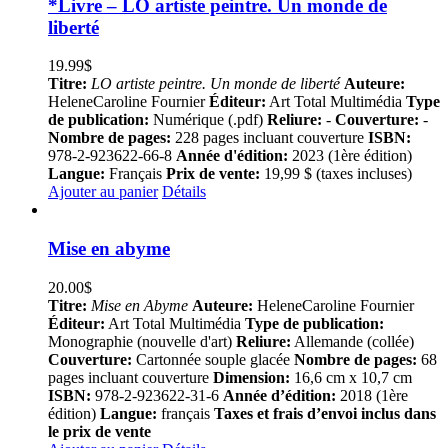
*Livre – LO artiste peintre. Un monde de
liberté
19.99
$
Titre:
LO artiste peintre. Un monde de liberté
Auteure:
HeleneCaroline Fournier
Éditeur:
Art Total Multimédia
Type
de publication:
Numérique (.pdf)
Reliure:
-
Couverture:
-
Nombre de pages:
228 pages incluant couverture
ISBN:
978-2-923622-66-8
Année d'édition:
2023 (1ère édition)
Langue:
Français
Prix de vente:
19,99 $ (taxes incluses)
Ajouter au panier
Détails
Mise en abyme
20.00
$
Titre:
Mise en Abyme
Auteure:
HeleneCaroline Fournier
Éditeur:
Art Total Multimédia
Type de publication:
Monographie (nouvelle d'art)
Reliure:
Allemande (collée)
Couverture:
Cartonnée souple glacée
Nombre de pages:
68
pages incluant couverture
Dimension:
16,6 cm x 10,7 cm
ISBN:
978-2-923622-31-6
Année d’édition:
2018 (1ère
édition)
Langue:
français
Taxes et frais d’envoi inclus dans
le prix de vente