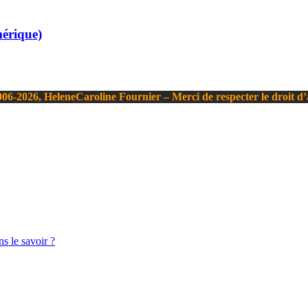
mérique)
06-2026, HeleneCaroline Fournier – Merci de respecter le droit d
s le savoir ?