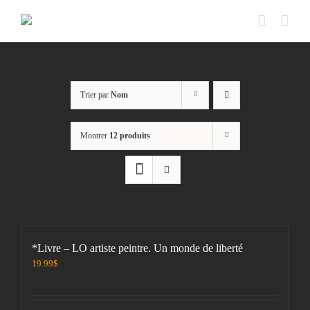
Passer
au
contenu
Trier par
Nom
Montrer
12 produits
*Livre – LO artiste peintre. Un monde de liberté
19.99
$