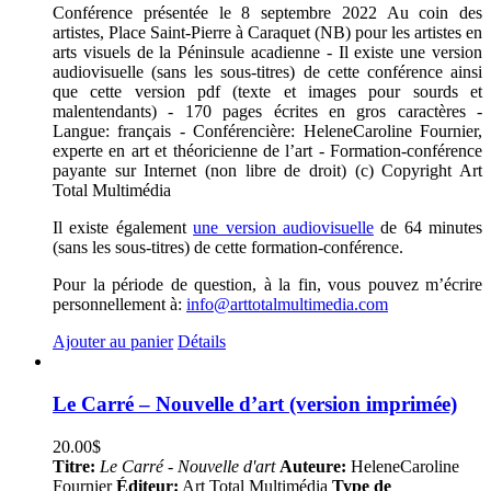
Conférence présentée le 8 septembre 2022 Au coin des
artistes, Place Saint-Pierre à Caraquet (NB) pour les artistes en
arts visuels de la Péninsule acadienne - Il existe une version
audiovisuelle (sans les sous-titres) de cette conférence ainsi
que cette version pdf (texte et images pour sourds et
malentendants) - 170 pages écrites en gros caractères -
Langue: français - Conférencière: HeleneCaroline Fournier,
experte en art et théoricienne de l’art - Formation-conférence
payante sur Internet (non libre de droit) (c) Copyright Art
Total Multimédia
Il existe également
une version audiovisuelle
de 64 minutes
(sans les sous-titres) de cette formation-conférence.
Pour la période de question, à la fin, vous pouvez m’écrire
personnellement à:
info@arttotalmultimedia.com
Ajouter au panier
Détails
Le Carré – Nouvelle d’art (version imprimée)
20.00
$
Titre:
Le Carré - Nouvelle d'art
Auteure:
HeleneCaroline
Fournier
Éditeur:
Art Total Multimédia
Type de