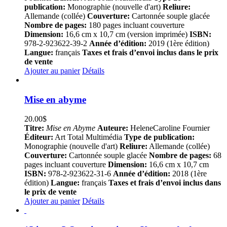
publication:
Monographie (nouvelle d'art)
Reliure:
Allemande (collée)
Couverture:
Cartonnée souple glacée
Nombre de pages:
180 pages incluant couverture
Dimension:
16,6 cm x 10,7 cm (version imprimée)
ISBN:
978-2-923622-39-2
Année d’édition:
2019 (1ère édition)
Langue:
français
Taxes et frais d’envoi inclus dans le prix
de vente
Ajouter au panier
Détails
Mise en abyme
20.00
$
Titre:
Mise en Abyme
Auteure:
HeleneCaroline Fournier
Éditeur:
Art Total Multimédia
Type de publication:
Monographie (nouvelle d'art)
Reliure:
Allemande (collée)
Couverture:
Cartonnée souple glacée
Nombre de pages:
68
pages incluant couverture
Dimension:
16,6 cm x 10,7 cm
ISBN:
978-2-923622-31-6
Année d’édition:
2018 (1ère
édition)
Langue:
français
Taxes et frais d’envoi inclus dans
le prix de vente
Ajouter au panier
Détails