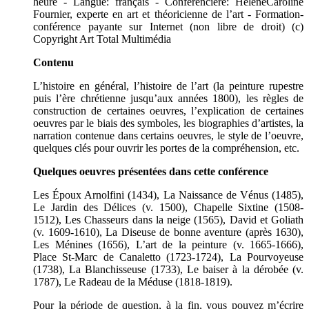
heure - Langue: français - Conférencière: HeleneCaroline
Fournier, experte en art et théoricienne de l’art - Formation-
conférence payante sur Internet (non libre de droit) (c)
Copyright Art Total Multimédia
Contenu
L’histoire en général, l’histoire de l’art (la peinture rupestre
puis l’ère chrétienne jusqu’aux années 1800), les règles de
construction de certaines oeuvres, l’explication de certaines
oeuvres par le biais des symboles, les biographies d’artistes, la
narration contenue dans certains oeuvres, le style de l’oeuvre,
quelques clés pour ouvrir les portes de la compréhension, etc.
Quelques oeuvres présentées dans cette conférence
Les Époux Arnolfini (1434), La Naissance de Vénus (1485),
Le Jardin des Délices (v. 1500), Chapelle Sixtine (1508-
1512), Les Chasseurs dans la neige (1565), David et Goliath
(v. 1609-1610), La Diseuse de bonne aventure (après 1630),
Les Ménines (1656), L’art de la peinture (v. 1665-1666),
Place St-Marc de Canaletto (1723-1724), La Pourvoyeuse
(1738), La Blanchisseuse (1733), Le baiser à la dérobée (v.
1787), Le Radeau de la Méduse (1818-1819).
Pour la période de question, à la fin, vous pouvez m’écrire