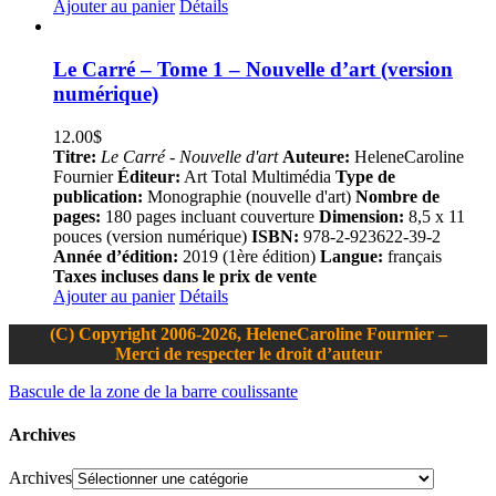
Ajouter au panier
Détails
Le Carré – Tome 1 – Nouvelle d’art (version
numérique)
12.00
$
Titre:
Le Carré - Nouvelle d'art
Auteure:
HeleneCaroline
Fournier
Éditeur:
Art Total Multimédia
Type de
publication:
Monographie (nouvelle d'art)
Nombre de
pages:
180 pages incluant couverture
Dimension:
8,5 x 11
pouces (version numérique)
ISBN:
978-2-923622-39-2
Année d’édition:
2019 (1ère édition)
Langue:
français
Taxes incluses dans le prix de vente
Ajouter au panier
Détails
(C) Copyright 2006-2026, HeleneCaroline Fournier –
Merci de respecter le droit d’auteur
Bascule de la zone de la barre coulissante
Archives
Archives