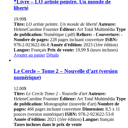
*Livre – LO artiste peintre. Un monde de
liberté
19.99
$
Titre:
LO artiste peintre. Un monde de liberté
Auteure:
HeleneCaroline Fournier
Éditeur:
Art Total Multimédia
Type
de publication:
Numérique (.pdf)
Reliure:
-
Couverture:
-
Nombre de pages:
228 pages incluant couverture
ISBN:
978-2-923622-66-8
Année d'édition:
2023 (1ère édition)
Langue:
Français
Prix de vente:
19,99 $ (taxes incluses)
Ajouter au panier
Détails
Le Cercle – Tome 2 – Nouvelle d’art (version
numérique)
12.00
$
Titre:
Le Cercle Tome 2 - Nouvelle d'art
Auteure:
HeleneCaroline Fournier
Éditeur:
Art Total Multimédia
Type
de publication:
Monographie (nouvelle d'art)
Nombre de
pages:
466 pages incluant couverture
Dimension:
8,5 x 11
pouces (version numérique)
ISBN:
978-2-923622-53-8
Année d’édition:
2021 (1ère édition)
Langue:
français
Taxes incluses dans le prix de vente