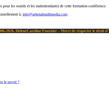
s pour les sourds et les malentendants) de cette formation-conférence.
sonnellement à:
info@arttotalmultimedia.com
06-2026, HeleneCaroline Fournier – Merci de respecter le droit d
s le savoir ?