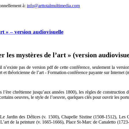
sonnellement à:
info@arttotalmultimedia.com
rt » – version audiovisuelle
les mystères de l’art » (version audiovisuel
l n’existe pas de version pdf de cette conférence, seulement la version
t et théoricienne de l’art - Formation-conférence payante sur Internet (
puis l’ère chrétienne jusqu’aux années 1800), les règles de construction 
certains oeuvres, le style de l’oeuvre, quelques clés pour ouvrir les por
e Jardin des Délices (v. 1500), Chapelle Sixtine (1508-1512), Les C
L’art de la peinture (v. 1665-1666), Place St-Marc de Canaletto (1723