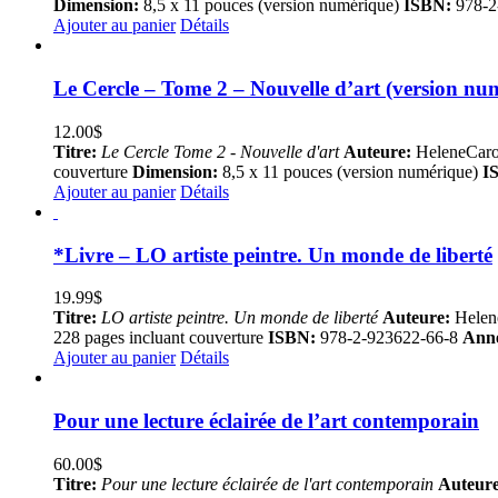
Dimension:
8,5 x 11 pouces (version numérique)
ISBN:
978-2
Ajouter au panier
Détails
Le Cercle – Tome 2 – Nouvelle d’art (version nu
12.00
$
Titre:
Le Cercle Tome 2 - Nouvelle d'art
Auteure:
HeleneCaro
couverture
Dimension:
8,5 x 11 pouces (version numérique)
I
Ajouter au panier
Détails
*Livre – LO artiste peintre. Un monde de liberté
19.99
$
Titre:
LO artiste peintre. Un monde de liberté
Auteure:
Helen
228 pages incluant couverture
ISBN:
978-2-923622-66-8
Anné
Ajouter au panier
Détails
Pour une lecture éclairée de l’art contemporain
60.00
$
Titre:
Pour une lecture éclairée de l'art contemporain
Auteure