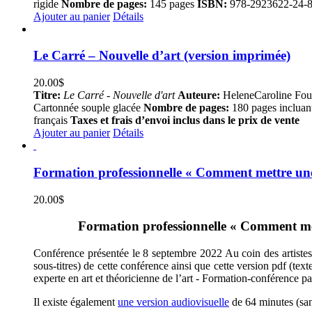
rigide
Nombre de pages:
145 pages
ISBN:
978-2923622-24-
Ajouter au panier
Détails
Le Carré – Nouvelle d’art (version imprimée)
20.00
$
Titre:
Le Carré - Nouvelle d'art
Auteure:
HeleneCaroline Fou
Cartonnée souple glacée
Nombre de pages:
180 pages incluan
français
Taxes et frais d’envoi inclus dans le prix de vente
Ajouter au panier
Détails
Formation professionnelle « Comment mettre une 
20.00
$
Formation professionnelle « Comment met
Conférence présentée le 8 septembre 2022 Au coin des artistes, 
sous-titres) de cette conférence ainsi que cette version pdf (te
experte en art et théoricienne de l’art - Formation-conférence p
Il existe également
une version audiovisuelle
de 64 minutes (sans