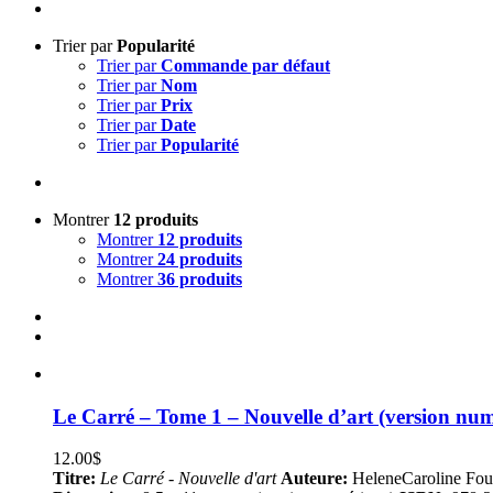
Trier par
Popularité
Trier par
Commande par défaut
Trier par
Nom
Trier par
Prix
Trier par
Date
Trier par
Popularité
Montrer
12 produits
Montrer
12 produits
Montrer
24 produits
Montrer
36 produits
Le Carré – Tome 1 – Nouvelle d’art (version nu
12.00
$
Titre:
Le Carré - Nouvelle d'art
Auteure:
HeleneCaroline Fou