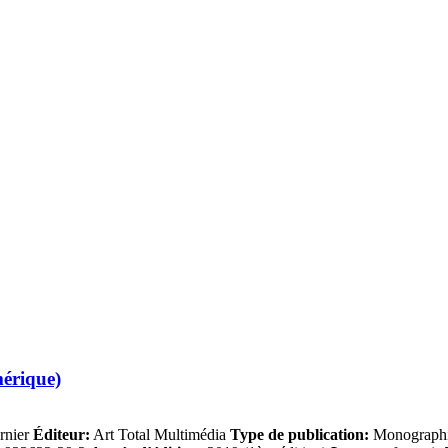
mérique)
rnier
Éditeur:
Art Total Multimédia
Type de publication:
Monographie