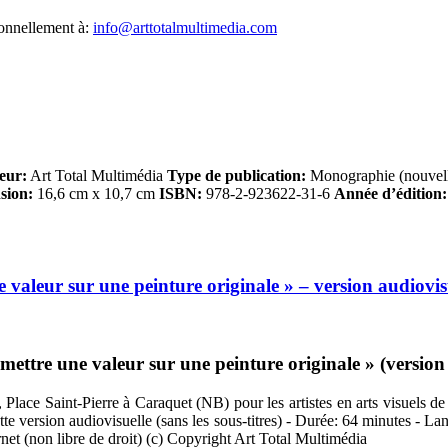
sonnellement à:
info@arttotalmultimedia.com
eur:
Art Total Multimédia
Type de publication:
Monographie (nouvell
sion:
16,6 cm x 10,7 cm
ISBN:
978-2-923622-31-6
Année d’édition:
valeur sur une peinture originale » – version audiovis
tre une valeur sur une peinture originale » (version au
Place Saint-Pierre à Caraquet (NB) pour les artistes en arts visuels de
ette version audiovisuelle (sans les sous-titres) - Durée: 64 minutes - L
rnet (non libre de droit) (c) Copyright Art Total Multimédia