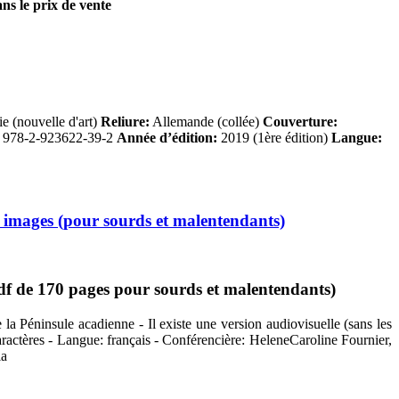
ans le prix de vente
 (nouvelle d'art)
Reliure:
Allemande (collée)
Couverture:
978-2-923622-39-2
Année d’édition:
2019 (1ère édition)
Langue:
c images (pour sourds et malentendants)
df de 170 pages pour sourds et malentendants)
 la Péninsule acadienne - Il existe une version audiovisuelle (sans les
caractères - Langue: français - Conférencière: HeleneCaroline Fournier,
ia