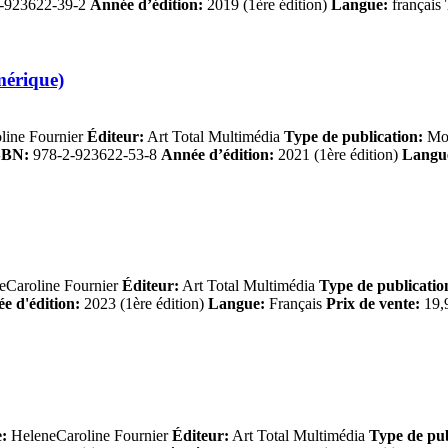
-923622-39-2
Année d’édition:
2019 (1ère édition)
Langue:
français
mérique)
line Fournier
Éditeur:
Art Total Multimédia
Type de publication:
Mon
SBN:
978-2-923622-53-8
Année d’édition:
2021 (1ère édition)
Langu
eCaroline Fournier
Éditeur:
Art Total Multimédia
Type de publicatio
e d'édition:
2023 (1ère édition)
Langue:
Français
Prix de vente:
19,9
:
HeleneCaroline Fournier
Éditeur:
Art Total Multimédia
Type de pub