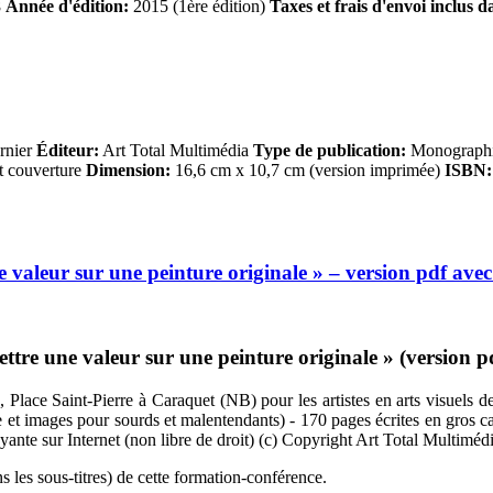
8
Année d'édition:
2015 (1ère édition)
Taxes et frais d'envoi inclus d
rnier
Éditeur:
Art Total Multimédia
Type de publication:
Monographie
t couverture
Dimension:
16,6 cm x 10,7 cm (version imprimée)
ISBN:
valeur sur une peinture originale » – version pdf ave
tre une valeur sur une peinture originale » (version p
Place Saint-Pierre à Caraquet (NB) pour les artistes en arts visuels de
xte et images pour sourds et malentendants) - 170 pages écrites en gros 
ayante sur Internet (non libre de droit) (c) Copyright Art Total Multiméd
 les sous-titres) de cette formation-conférence.