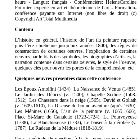
heure - Langue: français - Conférencière: HeleneCaroline
Fournier, experte en art et théoricienne de l’art - Formation-
conférence payante sur Internet (non libre de droit) (c)
Copyright Art Total Multimédia
Contenu
L’histoire en général, l’histoire de l’art (la peinture rupestre
puis l’ère chrétienne jusqu’aux années 1800), les règles de
construction de certaines oeuvres, l’explication de certaines
oeuvres par le biais des symboles, les biographies d’artistes, la
narration contenue dans certains oeuvres, le style de l’oeuvre,
quelques clés pour ouvrir les portes de la compréhension, etc.
Quelques oeuvres présentées dans cette conférence
Les Époux Arnolfini (1434), La Naissance de Vénus (1485),
Le Jardin des Délices (v. 1500), Chapelle Sixtine (1508-
1512), Les Chasseurs dans la neige (1565), David et Goliath
(v. 1609-1610), La Diseuse de bonne aventure (après 1630),
Les Ménines (1656), L’art de la peinture (v. 1665-1666),
Place St-Marc de Canaletto (1723-1724), La Pourvoyeuse
(1738), La Blanchisseuse (1733), Le baiser à la dérobée (v.
1787), Le Radeau de la Méduse (1818-1819).
Pour la période de question, à la fin, vous pouvez m’écrire