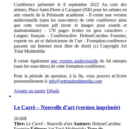
Conférence présentée le 8 septembre 2022 Au coin des
artistes, Place Saint-Pierre à Caraquet (NB) pour les artistes en
arts visuels de la Péninsule acadienne - Il existe une version
audiovisuelle (sans les sous-titres) de cette conférence ainsi
que cette version pdf (texte et images pour sourds et
malentendants) - 170 pages écrites en gros caractères -
Langue: français - Conférencière: HeleneCaroline Fournier,
experte en art et théoricienne de l’art - Formation-conférence
payante sur Internet (non libre de droit) (c) Copyright Art
Total Multimédia
Il existe également
une version audiovisuelle
de 64 minutes
(sans les sous-titres) de cette formation-conférence.
Pour la période de question, à la fin, vous pouvez m’écrire
personnellement à:
info@arttotalmultimedia.com
Ajouter au panier
Détails
Le Carré – Nouvelle d’art (version imprimée)
20.00
$
Titre:
Le Carré - Nouvelle d'art
Auteure:
HeleneCaroline
Fournier
Éditeur:
Art Total Multimédia
Type de