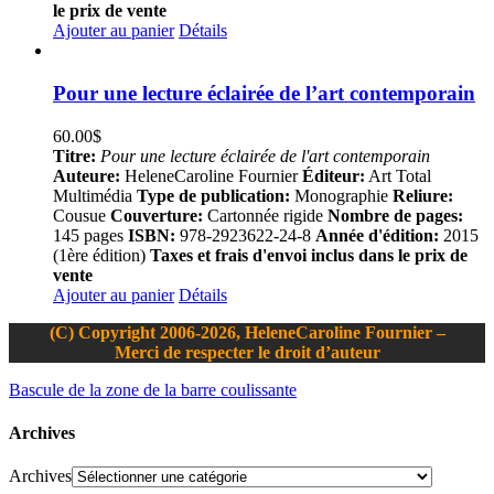
le prix de vente
Ajouter au panier
Détails
Pour une lecture éclairée de l’art contemporain
60.00
$
Titre:
Pour une lecture éclairée de l'art contemporain
Auteure:
HeleneCaroline Fournier
Éditeur:
Art Total
Multimédia
Type de publication:
Monographie
Reliure:
Cousue
Couverture:
Cartonnée rigide
Nombre de pages:
145 pages
ISBN:
978-2923622-24-8
Année d'édition:
2015
(1ère édition)
Taxes et frais d'envoi inclus dans le prix de
vente
Ajouter au panier
Détails
(C) Copyright 2006-2026, HeleneCaroline Fournier –
Merci de respecter le droit d’auteur
Bascule de la zone de la barre coulissante
Archives
Archives