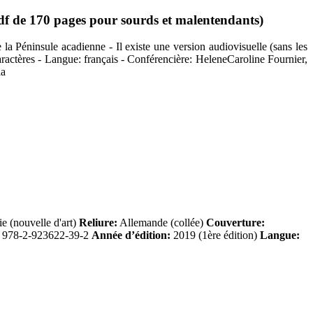
df de 170 pages pour sourds et malentendants)
 la Péninsule acadienne - Il existe une version audiovisuelle (sans les
caractères - Langue: français - Conférencière: HeleneCaroline Fournier,
ia
 (nouvelle d'art)
Reliure:
Allemande (collée)
Couverture:
978-2-923622-39-2
Année d’édition:
2019 (1ère édition)
Langue: