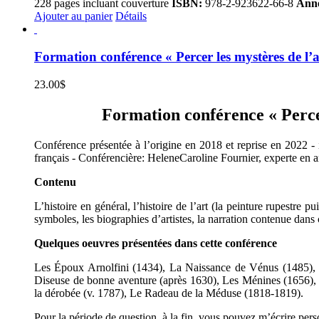
228 pages incluant couverture
ISBN:
978-2-923622-66-8
Anné
Ajouter au panier
Détails
Formation conférence « Percer les mystères de l’a
23.00
$
Formation conférence « Percer 
Conférence présentée à l’origine en 2018 et reprise en 2022 - i
français - Conférencière: HeleneCaroline Fournier, experte en ar
Contenu
L’histoire en général, l’histoire de l’art (la peinture rupestre 
symboles, les biographies d’artistes, la narration contenue dans 
Quelques oeuvres présentées dans cette conférence
Les Époux Arnolfini (1434), La Naissance de Vénus (1485), L
Diseuse de bonne aventure (après 1630), Les Ménines (1656), 
la dérobée (v. 1787), Le Radeau de la Méduse (1818-1819).
Pour la période de question, à la fin, vous pouvez m’écrire per