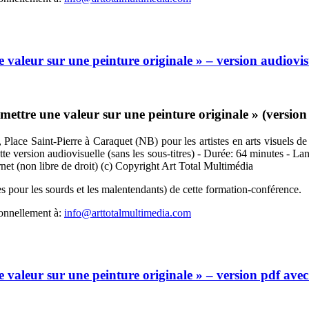
valeur sur une peinture originale » – version audiovis
tre une valeur sur une peinture originale » (version au
Place Saint-Pierre à Caraquet (NB) pour les artistes en arts visuels de
ette version audiovisuelle (sans les sous-titres) - Durée: 64 minutes - L
rnet (non libre de droit) (c) Copyright Art Total Multimédia
s pour les sourds et les malentendants) de cette formation-conférence.
sonnellement à:
info@arttotalmultimedia.com
valeur sur une peinture originale » – version pdf ave