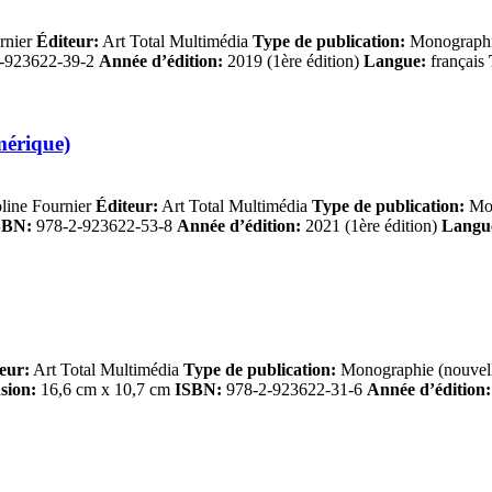
rnier
Éditeur:
Art Total Multimédia
Type de publication:
Monographie
-923622-39-2
Année d’édition:
2019 (1ère édition)
Langue:
français
mérique)
line Fournier
Éditeur:
Art Total Multimédia
Type de publication:
Mon
SBN:
978-2-923622-53-8
Année d’édition:
2021 (1ère édition)
Langu
eur:
Art Total Multimédia
Type de publication:
Monographie (nouvell
sion:
16,6 cm x 10,7 cm
ISBN:
978-2-923622-31-6
Année d’édition: