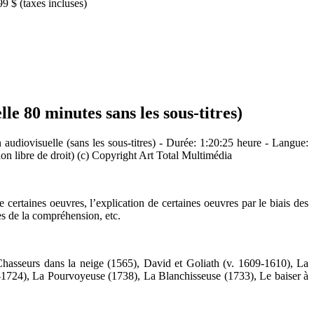
9 $ (taxes incluses)
le 80 minutes sans les sous-titres)
 audiovisuelle (sans les sous-titres) - Durée: 1:20:25 heure - Langue:
non libre de droit) (c) Copyright Art Total Multimédia
de certaines oeuvres, l’explication de certaines oeuvres par le biais des
tes de la compréhension, etc.
hasseurs dans la neige (1565), David et Goliath (v. 1609-1610), La
-1724), La Pourvoyeuse (1738), La Blanchisseuse (1733), Le baiser à