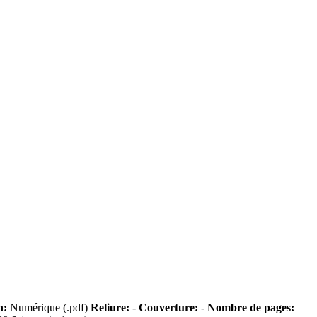
n:
Numérique (.pdf)
Reliure:
-
Couverture:
-
Nombre de pages: