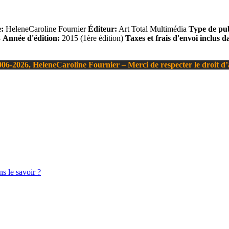
:
HeleneCaroline Fournier
Éditeur:
Art Total Multimédia
Type de pub
8
Année d'édition:
2015 (1ère édition)
Taxes et frais d'envoi inclus d
06-2026, HeleneCaroline Fournier – Merci de respecter le droit d
s le savoir ?