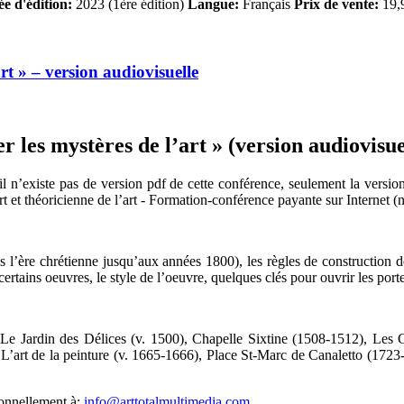
e d'édition:
2023 (1ère édition)
Langue:
Français
Prix de vente:
19,9
rt » – version audiovisuelle
les mystères de l’art » (version audiovisuel
l n’existe pas de version pdf de cette conférence, seulement la version
t et théoricienne de l’art - Formation-conférence payante sur Internet (
puis l’ère chrétienne jusqu’aux années 1800), les règles de construction 
certains oeuvres, le style de l’oeuvre, quelques clés pour ouvrir les por
e Jardin des Délices (v. 1500), Chapelle Sixtine (1508-1512), Les C
L’art de la peinture (v. 1665-1666), Place St-Marc de Canaletto (1723
sonnellement à:
info@arttotalmultimedia.com