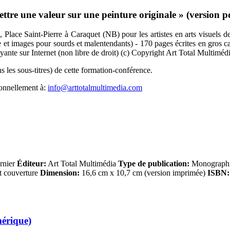
tre une valeur sur une peinture originale » (version p
Place Saint-Pierre à Caraquet (NB) pour les artistes en arts visuels de
xte et images pour sourds et malentendants) - 170 pages écrites en gros 
ayante sur Internet (non libre de droit) (c) Copyright Art Total Multiméd
 les sous-titres) de cette formation-conférence.
sonnellement à:
info@arttotalmultimedia.com
rnier
Éditeur:
Art Total Multimédia
Type de publication:
Monographie
t couverture
Dimension:
16,6 cm x 10,7 cm (version imprimée)
ISBN:
mérique)