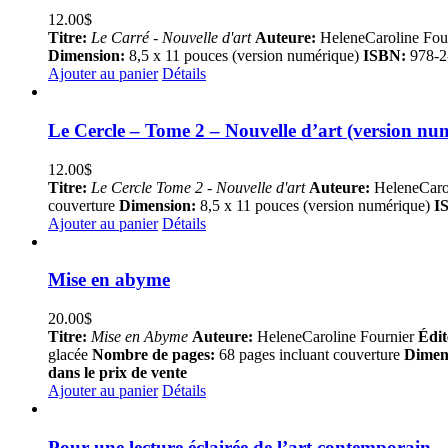
12.00
$
Titre:
Le Carré - Nouvelle d'art
Auteure:
HeleneCaroline Fou
Dimension:
8,5 x 11 pouces (version numérique)
ISBN:
978-2
Ajouter au panier
Détails
Le Cercle – Tome 2 – Nouvelle d’art (version nu
12.00
$
Titre:
Le Cercle Tome 2 - Nouvelle d'art
Auteure:
HeleneCaro
couverture
Dimension:
8,5 x 11 pouces (version numérique)
I
Ajouter au panier
Détails
Mise en abyme
20.00
$
Titre:
Mise en Abyme
Auteure:
HeleneCaroline Fournier
Édit
glacée
Nombre de pages:
68 pages incluant couverture
Dimen
dans le prix de vente
Ajouter au panier
Détails
Pour une lecture éclairée de l’art contemporain