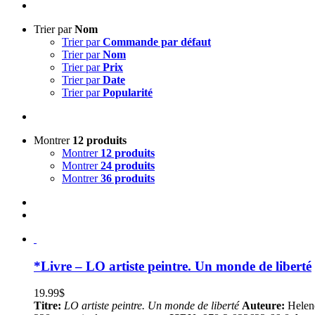
Trier par
Nom
Trier par
Commande par défaut
Trier par
Nom
Trier par
Prix
Trier par
Date
Trier par
Popularité
Montrer
12 produits
Montrer
12 produits
Montrer
24 produits
Montrer
36 produits
*Livre – LO artiste peintre. Un monde de liberté
19.99
$
Titre:
LO artiste peintre. Un monde de liberté
Auteure:
Helen