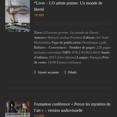
*Livre – LO artiste peintre. Un monde de
liberté
19.99
$
Titre:
LO artiste peintre. Un monde de liberté
Auteure:
HeleneCaroline Fournier
Éditeur:
Art Total
Multimédia
Type de publication:
Numérique (.pdf)
Reliure:
-
Couverture:
-
Nombre de pages:
228 pages
incluant couverture
ISBN:
978-2-923622-66-8
Année
d'édition:
2023 (1ère édition)
Langue:
Français
Prix
de vente:
19,99 $ (taxes incluses)
Ajouter au panier
Détails
Formation conférence « Percer les mystères de
l’art » – version audiovisuelle
23.00
$