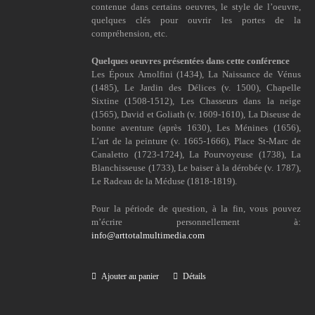
contenue dans certains oeuvres, le style de l’oeuvre,
quelques clés pour ouvrir les portes de la
compréhension, etc.
Quelques oeuvres présentées dans cette conférence
Les Époux Arnolfini (1434), La Naissance de Vénus
(1485), Le Jardin des Délices (v. 1500), Chapelle
Sixtine (1508-1512), Les Chasseurs dans la neige
(1565), David et Goliath (v. 1609-1610), La Diseuse de
bonne aventure (après 1630), Les Ménines (1656),
L’art de la peinture (v. 1665-1666), Place St-Marc de
Canaletto (1723-1724), La Pourvoyeuse (1738), La
Blanchisseuse (1733), Le baiser à la dérobée (v. 1787),
Le Radeau de la Méduse (1818-1819).
Pour la période de question, à la fin, vous pouvez
m’écrire personnellement à:
info@arttotalmultimedia.com
Ajouter au panier
Détails