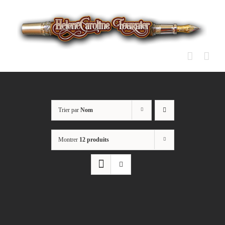
Passer
au
contenu
Trier par
Nom
Montrer
12 produits