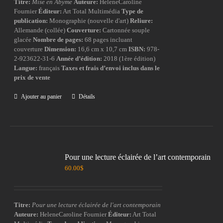
Titre:
Mise en Abyme
Auteure:
HeleneCaroline
Fournier
Éditeur:
Art Total Multimédia
Type de
publication:
Monographie (nouvelle d'art)
Reliure:
Allemande (collée)
Couverture:
Cartonnée souple
glacée
Nombre de pages:
68 pages incluant
couverture
Dimension:
16,6 cm x 10,7 cm
ISBN:
978-
2-923622-31-6
Année d’édition:
2018 (1ère édition)
Langue:
français
Taxes et frais d’envoi inclus dans le
prix de vente
Ajouter au panier
Détails
Pour une lecture éclairée de l’art contemporain
60.00
$
Titre:
Pour une lecture éclairée de l'art contemporain
Auteure:
HeleneCaroline Fournier
Éditeur:
Art Total