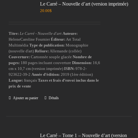
Le Carré – Nouvelle d’art (version imprimée)
20.00
$
Titre:
Le Carré - Nouvelle d'art
Auteure:
HeleneCaroline Fournier
Éditeur:
Art Total
Multimédia
Type de publication:
Monographie
(nouvelle d'art)
Reliure:
Allemande (collée)
Couverture:
Cartonnée souple glacée
Nombre de
pages:
180 pages incluant couverture
Dimension:
16,6
cm x 10,7 cm (version imprimée)
ISBN:
978-2-
923622-39-2
Année d’édition:
2019 (1ère édition)
Langue:
français
Taxes et frais d’envoi inclus dans le
prix de vente
Ajouter au panier
Détails
Le Carré – Tome 1 – Nouvelle d’art (version