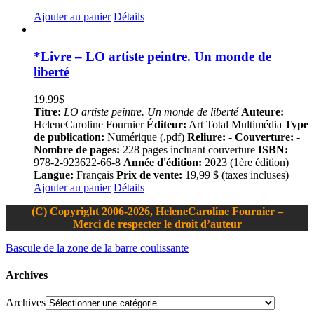
Ajouter au panier
Détails
*Livre – LO artiste peintre. Un monde de
liberté
19.99
$
Titre:
LO artiste peintre. Un monde de liberté
Auteure:
HeleneCaroline Fournier
Éditeur:
Art Total Multimédia
Type
de publication:
Numérique (.pdf)
Reliure:
-
Couverture:
-
Nombre de pages:
228 pages incluant couverture
ISBN:
978-2-923622-66-8
Année d'édition:
2023 (1ère édition)
Langue:
Français
Prix de vente:
19,99 $ (taxes incluses)
Ajouter au panier
Détails
(C) Copyright 2006-2026, HeleneCaroline Fournier –
Merci de respecter le droit d’auteur
Bascule de la zone de la barre coulissante
Archives
Archives