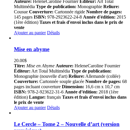
Auteure:
HeleneCaroline Fournier
Éditeur:
Art Total
Multimédia
Type de publication:
Monographie
Reliure:
Cousue
Couverture:
Cartonnée rigide
Nombre de pages:
145 pages
ISBN:
978-2923622-24-8
Année d'édition:
2015
(1ère édition)
Taxes et frais d'envoi inclus dans le prix de
vente
Ajouter au panier
Détails
Mise en abyme
20.00
$
Titre:
Mise en Abyme
Auteure:
HeleneCaroline Fournier
Éditeur:
Art Total Multimédia
Type de publication:
Monographie (nouvelle d'art)
Reliure:
Allemande (collée)
Couverture:
Cartonnée souple glacée
Nombre de pages:
68
pages incluant couverture
Dimension:
16,6 cm x 10,7 cm
ISBN:
978-2-923622-31-6
Année d’édition:
2018 (1ère
édition)
Langue:
français
Taxes et frais d’envoi inclus dans
le prix de vente
Ajouter au panier
Détails
Le Cercle – Tome 2 – Nouvelle d’art (version