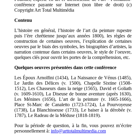
conférence payante sur Internet (non libre de droit) (c)
Copyright Art Total Multimédia
Contenu
L’histoire en général, l’histoire de l’art (la peinture rupestre
puis l’ère chrétienne jusqu’aux années 1800), les règles de
construction de certaines oeuvres, l’explication de certaines
oeuvres par le biais des symboles, les biographies d’artistes, la
narration contenue dans certains oeuvres, le style de l’oeuvre,
quelques clés pour ouvrir les portes de la compréhension, etc.
Quelques oeuvres présentées dans cette conférence
Les Époux Arnolfini (1434), La Naissance de Vénus (1485),
Le Jardin des Délices (v. 1500), Chapelle Sixtine (1508-
1512), Les Chasseurs dans la neige (1565), David et Goliath
(v. 1609-1610), La Diseuse de bonne aventure (après 1630),
Les Ménines (1656), L’art de la peinture (v. 1665-1666),
Place St-Marc de Canaletto (1723-1724), La Pourvoyeuse
(1738), La Blanchisseuse (1733), Le baiser à la dérobée (v.
1787), Le Radeau de la Méduse (1818-1819).
Pour la période de question, à la fin, vous pouvez m’écrire
personnellement à:
info@arttotalmultimedia.com