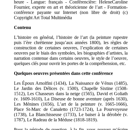
heure - Langue: français - Conférencière: HeleneCaroline
Fournier, experte en art et théoricienne de l’art - Formation-
conférence payante sur Internet (non libre de droit) (c)
Copyright Art Total Multimédia
Contenu
L’histoire en général, l’histoire de l’art (la peinture rupestre
puis l’ère chrétienne jusqu’aux années 1800), les règles de
construction de certaines oeuvres, l’explication de certaines
oeuvres par le biais des symboles, les biographies d’artistes, la
narration contenue dans certains oeuvres, le style de l’oeuvre,
quelques clés pour ouvrir les portes de la compréhension, etc.
Quelques oeuvres présentées dans cette conférence
Les Époux Arnolfini (1434), La Naissance de Vénus (1485),
Le Jardin des Délices (v. 1500), Chapelle Sixtine (1508-
1512), Les Chasseurs dans la neige (1565), David et Goliath
(v. 1609-1610), La Diseuse de bonne aventure (après 1630),
Les Ménines (1656), L’art de la peinture (v. 1665-1666),
Place St-Marc de Canaletto (1723-1724), La Pourvoyeuse
(1738), La Blanchisseuse (1733), Le baiser à la dérobée (v.
1787), Le Radeau de la Méduse (1818-1819).
Pour la période de question, à la fin, vous pouvez m’écrire