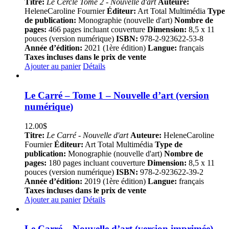
Titre:
Le Cercle Tome 2 - Nouvelle d'art
Auteure:
HeleneCaroline Fournier
Éditeur:
Art Total Multimédia
Type
de publication:
Monographie (nouvelle d'art)
Nombre de
pages:
466 pages incluant couverture
Dimension:
8,5 x 11
pouces (version numérique)
ISBN:
978-2-923622-53-8
Année d’édition:
2021 (1ère édition)
Langue:
français
Taxes incluses dans le prix de vente
Ajouter au panier
Détails
Le Carré – Tome 1 – Nouvelle d’art (version
numérique)
12.00
$
Titre:
Le Carré - Nouvelle d'art
Auteure:
HeleneCaroline
Fournier
Éditeur:
Art Total Multimédia
Type de
publication:
Monographie (nouvelle d'art)
Nombre de
pages:
180 pages incluant couverture
Dimension:
8,5 x 11
pouces (version numérique)
ISBN:
978-2-923622-39-2
Année d’édition:
2019 (1ère édition)
Langue:
français
Taxes incluses dans le prix de vente
Ajouter au panier
Détails
Le Carré – Nouvelle d’art (version imprimée)