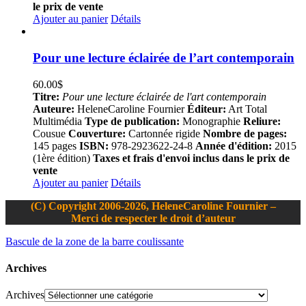
le prix de vente
Ajouter au panier
Détails
Pour une lecture éclairée de l’art contemporain
60.00
$
Titre:
Pour une lecture éclairée de l'art contemporain
Auteure:
HeleneCaroline Fournier
Éditeur:
Art Total
Multimédia
Type de publication:
Monographie
Reliure:
Cousue
Couverture:
Cartonnée rigide
Nombre de pages:
145 pages
ISBN:
978-2923622-24-8
Année d'édition:
2015
(1ère édition)
Taxes et frais d'envoi inclus dans le prix de
vente
Ajouter au panier
Détails
(C) Copyright 2006-2026, HeleneCaroline Fournier –
Merci de respecter le droit d’auteur
Bascule de la zone de la barre coulissante
Archives
Archives