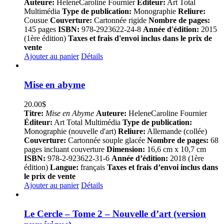
Auteure:
HeleneCaroline Fournier
Éditeur:
Art Total
Multimédia
Type de publication:
Monographie
Reliure:
Cousue
Couverture:
Cartonnée rigide
Nombre de pages:
145 pages
ISBN:
978-2923622-24-8
Année d'édition:
2015
(1ère édition)
Taxes et frais d'envoi inclus dans le prix de
vente
Ajouter au panier
Détails
Mise en abyme
20.00
$
Titre:
Mise en Abyme
Auteure:
HeleneCaroline Fournier
Éditeur:
Art Total Multimédia
Type de publication:
Monographie (nouvelle d'art)
Reliure:
Allemande (collée)
Couverture:
Cartonnée souple glacée
Nombre de pages:
68
pages incluant couverture
Dimension:
16,6 cm x 10,7 cm
ISBN:
978-2-923622-31-6
Année d’édition:
2018 (1ère
édition)
Langue:
français
Taxes et frais d’envoi inclus dans
le prix de vente
Ajouter au panier
Détails
Le Cercle – Tome 2 – Nouvelle d’art (version