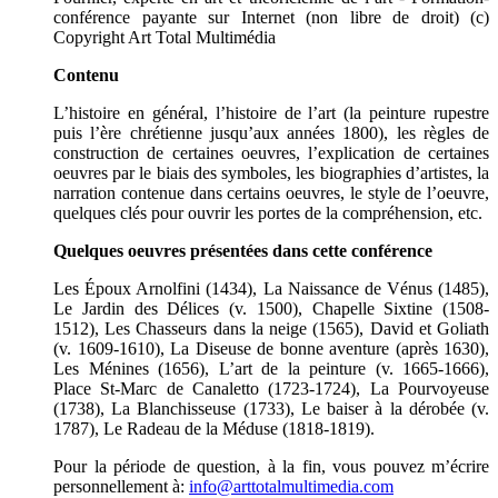
conférence payante sur Internet (non libre de droit) (c)
Copyright Art Total Multimédia
Contenu
L’histoire en général, l’histoire de l’art (la peinture rupestre
puis l’ère chrétienne jusqu’aux années 1800), les règles de
construction de certaines oeuvres, l’explication de certaines
oeuvres par le biais des symboles, les biographies d’artistes, la
narration contenue dans certains oeuvres, le style de l’oeuvre,
quelques clés pour ouvrir les portes de la compréhension, etc.
Quelques oeuvres présentées dans cette conférence
Les Époux Arnolfini (1434), La Naissance de Vénus (1485),
Le Jardin des Délices (v. 1500), Chapelle Sixtine (1508-
1512), Les Chasseurs dans la neige (1565), David et Goliath
(v. 1609-1610), La Diseuse de bonne aventure (après 1630),
Les Ménines (1656), L’art de la peinture (v. 1665-1666),
Place St-Marc de Canaletto (1723-1724), La Pourvoyeuse
(1738), La Blanchisseuse (1733), Le baiser à la dérobée (v.
1787), Le Radeau de la Méduse (1818-1819).
Pour la période de question, à la fin, vous pouvez m’écrire
personnellement à:
info@arttotalmultimedia.com