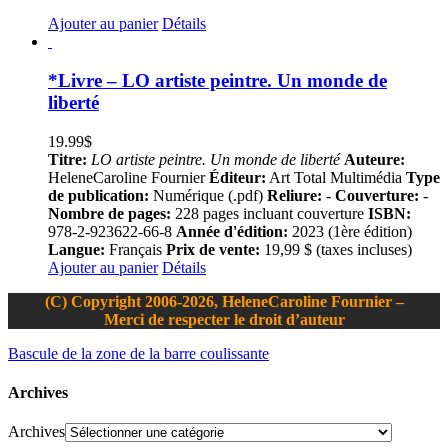
Ajouter au panier
Détails
*Livre – LO artiste peintre. Un monde de
liberté
19.99
$
Titre:
LO artiste peintre. Un monde de liberté
Auteure:
HeleneCaroline Fournier
Éditeur:
Art Total Multimédia
Type
de publication:
Numérique (.pdf)
Reliure:
-
Couverture:
-
Nombre de pages:
228 pages incluant couverture
ISBN:
978-2-923622-66-8
Année d'édition:
2023 (1ère édition)
Langue:
Français
Prix de vente:
19,99 $ (taxes incluses)
Ajouter au panier
Détails
(C) Copyright 2006-2026, HeleneCaroline Fournier –
Merci de respecter le droit d’auteur
Bascule de la zone de la barre coulissante
Archives
Archives