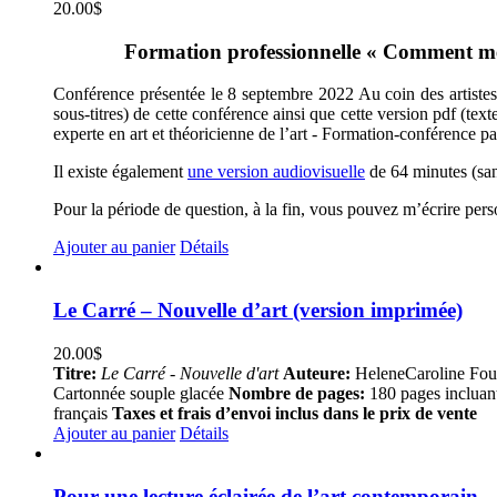
20.00
$
Formation professionnelle « Comment met
Conférence présentée le 8 septembre 2022 Au coin des artistes, 
sous-titres) de cette conférence ainsi que cette version pdf (te
experte en art et théoricienne de l’art - Formation-conférence p
Il existe également
une version audiovisuelle
de 64 minutes (sans
Pour la période de question, à la fin, vous pouvez m’écrire per
Ajouter au panier
Détails
Le Carré – Nouvelle d’art (version imprimée)
20.00
$
Titre:
Le Carré - Nouvelle d'art
Auteure:
HeleneCaroline Fou
Cartonnée souple glacée
Nombre de pages:
180 pages incluan
français
Taxes et frais d’envoi inclus dans le prix de vente
Ajouter au panier
Détails
Pour une lecture éclairée de l’art contemporain