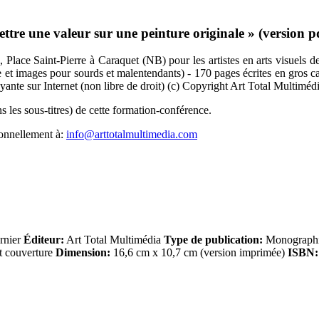
tre une valeur sur une peinture originale » (version p
Place Saint-Pierre à Caraquet (NB) pour les artistes en arts visuels de
xte et images pour sourds et malentendants) - 170 pages écrites en gros 
ayante sur Internet (non libre de droit) (c) Copyright Art Total Multiméd
 les sous-titres) de cette formation-conférence.
sonnellement à:
info@arttotalmultimedia.com
rnier
Éditeur:
Art Total Multimédia
Type de publication:
Monographie
t couverture
Dimension:
16,6 cm x 10,7 cm (version imprimée)
ISBN: