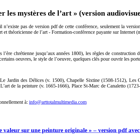
les mystères de l’art » (version audiovisuel
l n’existe pas de version pdf de cette conférence, seulement la version
t et théoricienne de l’art - Formation-conférence payante sur Internet (
puis l’ère chrétienne jusqu’aux années 1800), les règles de construction 
certains oeuvres, le style de l’oeuvre, quelques clés pour ouvrir les por
e Jardin des Délices (v. 1500), Chapelle Sixtine (1508-1512), Les C
L’art de la peinture (v. 1665-1666), Place St-Marc de Canaletto (1723
sonnellement à:
info@arttotalmultimedia.com
valeur sur une peinture originale » – version pdf ave