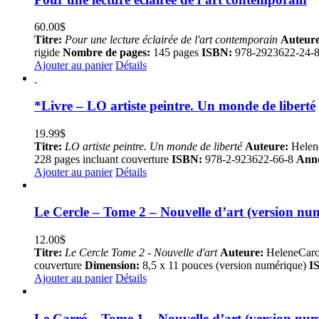
60.00
$
Titre:
Pour une lecture éclairée de l'art contemporain
Auteure
rigide
Nombre de pages:
145 pages
ISBN:
978-2923622-24-
Ajouter au panier
Détails
*Livre – LO artiste peintre. Un monde de liberté
19.99
$
Titre:
LO artiste peintre. Un monde de liberté
Auteure:
Helen
228 pages incluant couverture
ISBN:
978-2-923622-66-8
Anné
Ajouter au panier
Détails
Le Cercle – Tome 2 – Nouvelle d’art (version nu
12.00
$
Titre:
Le Cercle Tome 2 - Nouvelle d'art
Auteure:
HeleneCaro
couverture
Dimension:
8,5 x 11 pouces (version numérique)
I
Ajouter au panier
Détails
Le Carré – Tome 1 – Nouvelle d’art (version nu