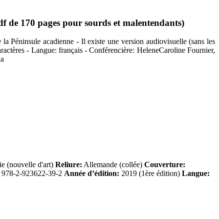
df de 170 pages pour sourds et malentendants)
 la Péninsule acadienne - Il existe une version audiovisuelle (sans les
caractères - Langue: français - Conférencière: HeleneCaroline Fournier,
ia
 (nouvelle d'art)
Reliure:
Allemande (collée)
Couverture:
978-2-923622-39-2
Année d’édition:
2019 (1ère édition)
Langue: