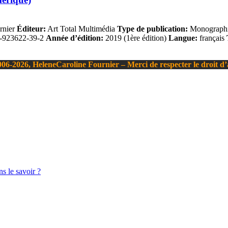
rnier
Éditeur:
Art Total Multimédia
Type de publication:
Monographie
-923622-39-2
Année d’édition:
2019 (1ère édition)
Langue:
français
06-2026, HeleneCaroline Fournier – Merci de respecter le droit d
s le savoir ?