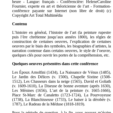
heure - Langue: français - Conférencière: HeleneCaroline
Fournier, experte en art et théoricienne de l’art - Formation-
conférence payante sur Internet (non libre de droit) (c)
Copyright Art Total Multimédia
Contenu
L’histoire en général, l’histoire de l’art (la peinture rupestre
puis l’ère chrétienne jusqu’aux années 1800), les règles de
construction de certaines oeuvres, l’explication de certaines
oeuvres par le biais des symboles, les biographies d’artistes, la
narration contenue dans certains oeuvres, le style de l’oeuvre,
quelques clés pour ouvrir les portes de la compréhension, etc.
Quelques oeuvres présentées dans cette conférence
Les Époux Arnolfini (1434), La Naissance de Vénus (1485),
Le Jardin des Délices (v. 1500), Chapelle Sixtine (1508-
1512), Les Chasseurs dans la neige (1565), David et Goliath
(v. 1609-1610), La Diseuse de bonne aventure (après 1630),
Les Ménines (1656), L’art de la peinture (v. 1665-1666),
Place St-Marc de Canaletto (1723-1724), La Pourvoyeuse
(1738), La Blanchisseuse (1733), Le baiser à la dérobée (v.
1787), Le Radeau de la Méduse (1818-1819).
Pour la période de question, à la fin, vous pouvez m’écrire