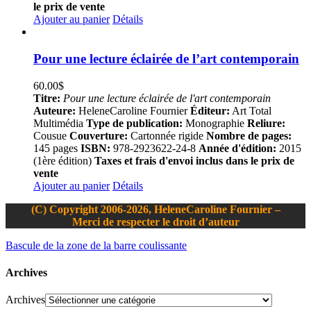
le prix de vente
Ajouter au panier
Détails
Pour une lecture éclairée de l’art contemporain
60.00
$
Titre:
Pour une lecture éclairée de l'art contemporain
Auteure:
HeleneCaroline Fournier
Éditeur:
Art Total
Multimédia
Type de publication:
Monographie
Reliure:
Cousue
Couverture:
Cartonnée rigide
Nombre de pages:
145 pages
ISBN:
978-2923622-24-8
Année d'édition:
2015
(1ère édition)
Taxes et frais d'envoi inclus dans le prix de
vente
Ajouter au panier
Détails
(C) Copyright 2006-2026, HeleneCaroline Fournier –
Merci de respecter le droit d’auteur
Bascule de la zone de la barre coulissante
Archives
Archives