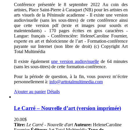
Conférence présentée le 8 septembre 2022 Au coin des
artistes, Place Saint-Pierre à Caraquet (NB) pour les artistes en
arts visuels de la Péninsule acadienne - Il existe une version
audiovisuelle (sans les sous-titres) de cette conférence ainsi
que cette version pdf (texte et images pour sourds et
malentendants) - 170 pages écrites en gros caractères -
Langue: français - Conférencière: HeleneCaroline Fournier,
experte en art et théoricienne de l’art - Formation-conférence
payante sur Internet (non libre de droit) (c) Copyright Art
Total Multimédia
Il existe également
une version audiovisuelle
de 64 minutes
(sans les sous-titres) de cette formation-conférence.
Pour la période de question, à la fin, vous pouvez m’écrire
personnellement à:
info@arttotalmultimedia.com
Ajouter au panier
Détails
Le Carré – Nouvelle d’art (version imprimée)
20.00
$
Titre:
Le Carré - Nouvelle d'art
Auteure:
HeleneCaroline
Fournier
Éditeur:
Art Total Multimédia
Type de