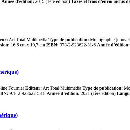
8
Année d'édition:
2015 (1ère édition)
Taxes et frais d'envoi inclus d
eur:
Art Total Multimédia
Type de publication:
Monographie (nouvell
sion:
16,6 cm x 10,7 cm
ISBN:
978-2-923622-31-6
Année d’édition:
mérique)
line Fournier
Éditeur:
Art Total Multimédia
Type de publication:
Mon
SBN:
978-2-923622-53-8
Année d’édition:
2021 (1ère édition)
Langu
mérique)