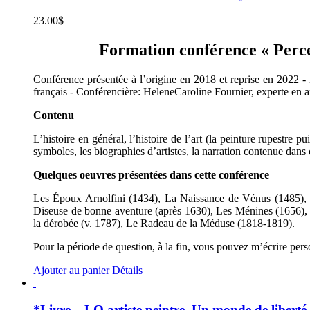
23.00
$
Formation conférence « Percer 
Conférence présentée à l’origine en 2018 et reprise en 2022 - i
français - Conférencière: HeleneCaroline Fournier, experte en ar
Contenu
L’histoire en général, l’histoire de l’art (la peinture rupestre 
symboles, les biographies d’artistes, la narration contenue dans 
Quelques oeuvres présentées dans cette conférence
Les Époux Arnolfini (1434), La Naissance de Vénus (1485), L
Diseuse de bonne aventure (après 1630), Les Ménines (1656), 
la dérobée (v. 1787), Le Radeau de la Méduse (1818-1819).
Pour la période de question, à la fin, vous pouvez m’écrire per
Ajouter au panier
Détails
*Livre – LO artiste peintre. Un monde de liberté