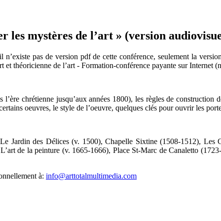
les mystères de l’art » (version audiovisuel
l n’existe pas de version pdf de cette conférence, seulement la version
t et théoricienne de l’art - Formation-conférence payante sur Internet (
puis l’ère chrétienne jusqu’aux années 1800), les règles de construction 
certains oeuvres, le style de l’oeuvre, quelques clés pour ouvrir les por
e Jardin des Délices (v. 1500), Chapelle Sixtine (1508-1512), Les C
L’art de la peinture (v. 1665-1666), Place St-Marc de Canaletto (1723
sonnellement à:
info@arttotalmultimedia.com