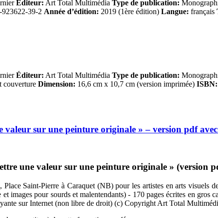
rnier
Éditeur:
Art Total Multimédia
Type de publication:
Monographie
-923622-39-2
Année d’édition:
2019 (1ère édition)
Langue:
français
rnier
Éditeur:
Art Total Multimédia
Type de publication:
Monographie
t couverture
Dimension:
16,6 cm x 10,7 cm (version imprimée)
ISBN:
valeur sur une peinture originale » – version pdf ave
tre une valeur sur une peinture originale » (version p
Place Saint-Pierre à Caraquet (NB) pour les artistes en arts visuels de
xte et images pour sourds et malentendants) - 170 pages écrites en gros 
ayante sur Internet (non libre de droit) (c) Copyright Art Total Multiméd