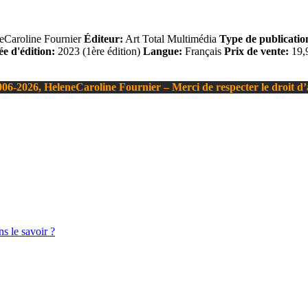
eCaroline Fournier
Éditeur:
Art Total Multimédia
Type de publicatio
e d'édition:
2023 (1ère édition)
Langue:
Français
Prix de vente:
19,9
06-2026, HeleneCaroline Fournier – Merci de respecter le droit d
s le savoir ?