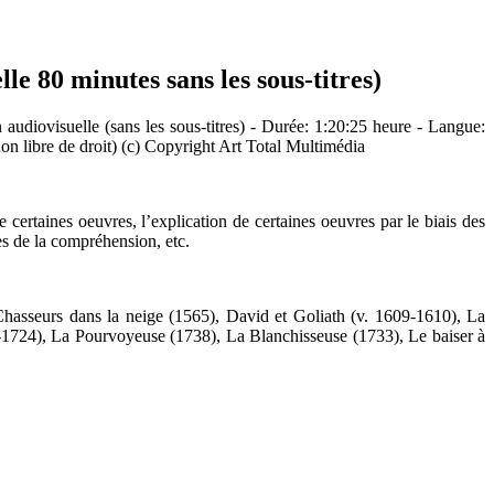
le 80 minutes sans les sous-titres)
 audiovisuelle (sans les sous-titres) - Durée: 1:20:25 heure - Langue:
non libre de droit) (c) Copyright Art Total Multimédia
de certaines oeuvres, l’explication de certaines oeuvres par le biais des
tes de la compréhension, etc.
hasseurs dans la neige (1565), David et Goliath (v. 1609-1610), La
-1724), La Pourvoyeuse (1738), La Blanchisseuse (1733), Le baiser à