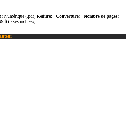
n:
Numérique (.pdf)
Reliure:
-
Couverture:
-
Nombre de pages:
9 $ (taxes incluses)
’auteur