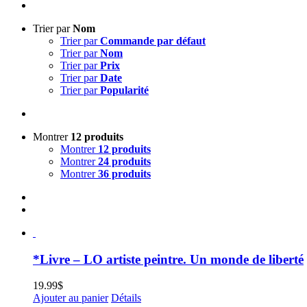
Trier par
Nom
Trier par
Commande par défaut
Trier par
Nom
Trier par
Prix
Trier par
Date
Trier par
Popularité
Montrer
12 produits
Montrer
12 produits
Montrer
24 produits
Montrer
36 produits
*Livre – LO artiste peintre. Un monde de liberté
19.99
$
Ajouter au panier
Détails