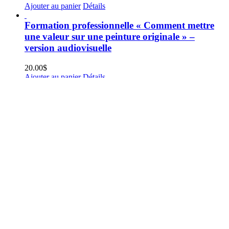
Ajouter au panier
Détails
Formation professionnelle « Comment mettre
une valeur sur une peinture originale » –
version audiovisuelle
20.00
$
Ajouter au panier
Détails
Formation conférence « Percer les mystères de
l’art » – version audiovisuelle
23.00
$
Ajouter au panier
Détails
Pour une lecture éclairée de l’art contemporain
60.00
$
Ajouter au panier
Détails
(C) Copyright 2006-2026, HeleneCaroline Fournier –
Merci de respecter le droit d’auteur