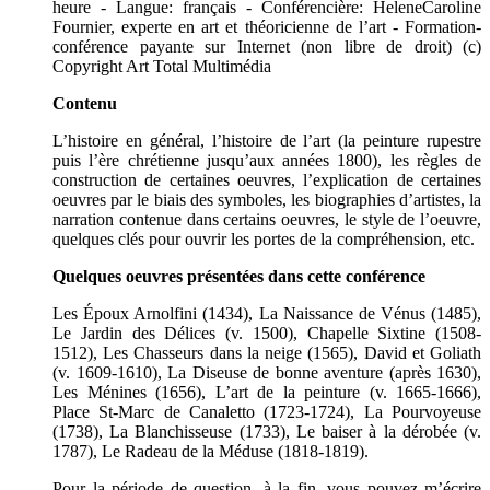
heure - Langue: français - Conférencière: HeleneCaroline
Fournier, experte en art et théoricienne de l’art - Formation-
conférence payante sur Internet (non libre de droit) (c)
Copyright Art Total Multimédia
Contenu
L’histoire en général, l’histoire de l’art (la peinture rupestre
puis l’ère chrétienne jusqu’aux années 1800), les règles de
construction de certaines oeuvres, l’explication de certaines
oeuvres par le biais des symboles, les biographies d’artistes, la
narration contenue dans certains oeuvres, le style de l’oeuvre,
quelques clés pour ouvrir les portes de la compréhension, etc.
Quelques oeuvres présentées dans cette conférence
Les Époux Arnolfini (1434), La Naissance de Vénus (1485),
Le Jardin des Délices (v. 1500), Chapelle Sixtine (1508-
1512), Les Chasseurs dans la neige (1565), David et Goliath
(v. 1609-1610), La Diseuse de bonne aventure (après 1630),
Les Ménines (1656), L’art de la peinture (v. 1665-1666),
Place St-Marc de Canaletto (1723-1724), La Pourvoyeuse
(1738), La Blanchisseuse (1733), Le baiser à la dérobée (v.
1787), Le Radeau de la Méduse (1818-1819).
Pour la période de question, à la fin, vous pouvez m’écrire