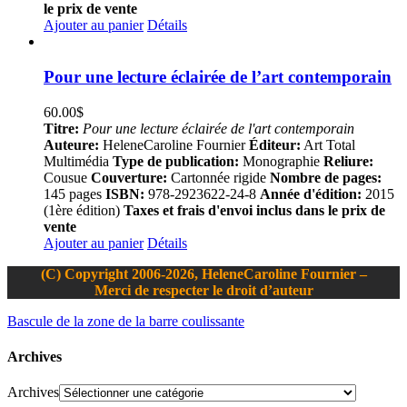
le prix de vente
Ajouter au panier
Détails
Pour une lecture éclairée de l’art contemporain
60.00
$
Titre:
Pour une lecture éclairée de l'art contemporain
Auteure:
HeleneCaroline Fournier
Éditeur:
Art Total
Multimédia
Type de publication:
Monographie
Reliure:
Cousue
Couverture:
Cartonnée rigide
Nombre de pages:
145 pages
ISBN:
978-2923622-24-8
Année d'édition:
2015
(1ère édition)
Taxes et frais d'envoi inclus dans le prix de
vente
Ajouter au panier
Détails
(C) Copyright 2006-2026, HeleneCaroline Fournier –
Merci de respecter le droit d’auteur
Bascule de la zone de la barre coulissante
Archives
Archives