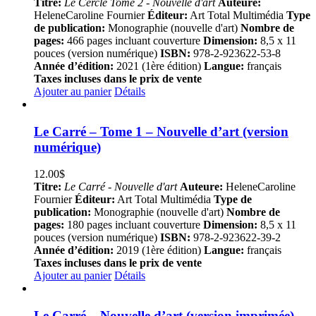
Titre:
Le Cercle Tome 2 - Nouvelle d'art
Auteure:
HeleneCaroline Fournier
Éditeur:
Art Total Multimédia
Type
de publication:
Monographie (nouvelle d'art)
Nombre de
pages:
466 pages incluant couverture
Dimension:
8,5 x 11
pouces (version numérique)
ISBN:
978-2-923622-53-8
Année d’édition:
2021 (1ère édition)
Langue:
français
Taxes incluses dans le prix de vente
Ajouter au panier
Détails
Le Carré – Tome 1 – Nouvelle d’art (version
numérique)
12.00
$
Titre:
Le Carré - Nouvelle d'art
Auteure:
HeleneCaroline
Fournier
Éditeur:
Art Total Multimédia
Type de
publication:
Monographie (nouvelle d'art)
Nombre de
pages:
180 pages incluant couverture
Dimension:
8,5 x 11
pouces (version numérique)
ISBN:
978-2-923622-39-2
Année d’édition:
2019 (1ère édition)
Langue:
français
Taxes incluses dans le prix de vente
Ajouter au panier
Détails
Le Carré – Nouvelle d’art (version imprimée)