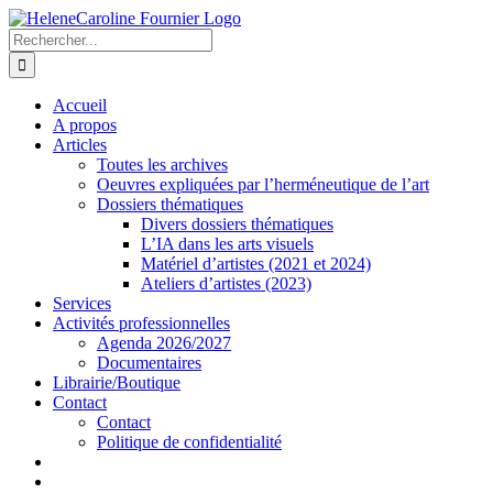
Passer
au
Rechercher:
contenu
Accueil
A propos
Articles
Toutes les archives
Oeuvres expliquées par l’herméneutique de l’art
Dossiers thématiques
Divers dossiers thématiques
L’IA dans les arts visuels
Matériel d’artistes (2021 et 2024)
Ateliers d’artistes (2023)
Services
Activités professionnelles
Agenda 2026/2027
Documentaires
Librairie/Boutique
Contact
Contact
Politique de confidentialité