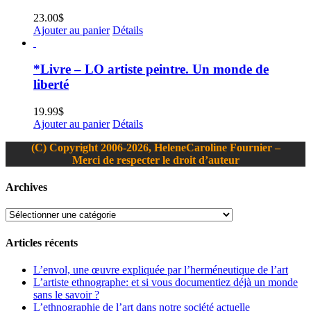
23.00
$
Ajouter au panier
Détails
*Livre – LO artiste peintre. Un monde de
liberté
19.99
$
Ajouter au panier
Détails
(C) Copyright 2006-2026, HeleneCaroline Fournier –
Merci de respecter le droit d’auteur
Bascule
Archives
de
la
Archives
zone
de
Articles récents
la
barre
L’envol, une œuvre expliquée par l’herméneutique de l’art
coulissante
L’artiste ethnographe: et si vous documentiez déjà un monde
sans le savoir ?
L’ethnographie de l’art dans notre société actuelle