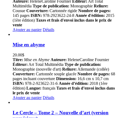
Auteure:
HeleneCaroline Fournier
Éditeur:
Art Total
Multimédia
Type de publication:
Monographie
Reliure:
Cousue
Couverture:
Cartonnée rigide
Nombre de pages:
145 pages
ISBN:
978-2923622-24-8
Année d'édition:
2015
(1ère édition)
Taxes et frais d'envoi inclus dans le prix de
vente
Ajouter au panier
Détails
Mise en abyme
20.00
$
Titre:
Mise en Abyme
Auteure:
HeleneCaroline Fournier
Éditeur:
Art Total Multimédia
Type de publication:
Monographie (nouvelle d'art)
Reliure:
Allemande (collée)
Couverture:
Cartonnée souple glacée
Nombre de pages:
68
pages incluant couverture
Dimension:
16,6 cm x 10,7 cm
ISBN:
978-2-923622-31-6
Année d’édition:
2018 (1ère
édition)
Langue:
français
Taxes et frais d’envoi inclus dans
le prix de vente
Ajouter au panier
Détails
Le Cercle – Tome 2 – Nouvelle d’art (version