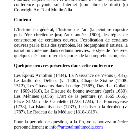
conférence payante sur Internet (non libre de droit) (c)
Copyright Art Total Multimédia
Contenu
L’histoire en général, l’histoire de l’art (la peinture rupestre
puis l’ère chrétienne jusqu’aux années 1800), les règles de
construction de certaines oeuvres, l’explication de certaines
oeuvres par le biais des symboles, les biographies d’artistes, la
narration contenue dans certains oeuvres, le style de l’oeuvre,
quelques clés pour ouvrir les portes de la compréhension, etc.
Quelques oeuvres présentées dans cette conférence
Les Époux Arnolfini (1434), La Naissance de Vénus (1485),
Le Jardin des Délices (v. 1500), Chapelle Sixtine (1508-
1512), Les Chasseurs dans la neige (1565), David et Goliath
(v. 1609-1610), La Diseuse de bonne aventure (après 1630),
Les Ménines (1656), L’art de la peinture (v. 1665-1666),
Place St-Marc de Canaletto (1723-1724), La Pourvoyeuse
(1738), La Blanchisseuse (1733), Le baiser à la dérobée (v.
1787), Le Radeau de la Méduse (1818-1819).
Pour la période de question, à la fin, vous pouvez m’écrire
personnellement à:
info@arttotalmultimedia.com