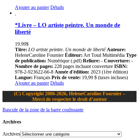
Ajouter au panier
Détails
*Livre – LO artiste peintre. Un monde de
liberté
19.99
$
Titre:
LO artiste peintre. Un monde de liberté
Auteure:
HeleneCaroline Fournier
Éditeur:
Art Total Multimédia
Type
de publication:
Numérique (.pdf)
Reliure:
-
Couverture:
-
Nombre de pages:
228 pages incluant couverture
ISBN:
978-2-923622-66-8
Année d'édition:
2023 (1ère édition)
Langue:
Français
Prix de vente:
19,99 $ (taxes incluses)
Ajouter au panier
Détails
(C) Copyright 2006-2026, HeleneCaroline Fournier –
Merci de respecter le droit d’auteur
Bascule de la zone de la barre coulissante
Archives
Archives