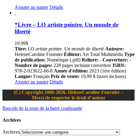
Ajouter au panier
Détails
*Livre – LO artiste peintre. Un monde de
liberté
19.99
$
Titre:
LO artiste peintre. Un monde de liberté
Auteure:
HeleneCaroline Fournier
Éditeur:
Art Total Multimédia
Type
de publication:
Numérique (.pdf)
Reliure:
-
Couverture:
-
Nombre de pages:
228 pages incluant couverture
ISBN:
978-2-923622-66-8
Année d'édition:
2023 (1ère édition)
Langue:
Français
Prix de vente:
19,99 $ (taxes incluses)
Ajouter au panier
Détails
(C) Copyright 2006-2026, HeleneCaroline Fournier –
Merci de respecter le droit d’auteur
Bascule de la zone de la barre coulissante
Archives
Archives