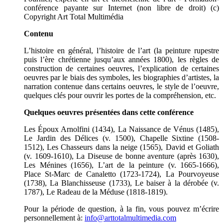
conférence payante sur Internet (non libre de droit) (c)
Copyright Art Total Multimédia
Contenu
L’histoire en général, l’histoire de l’art (la peinture rupestre
puis l’ère chrétienne jusqu’aux années 1800), les règles de
construction de certaines oeuvres, l’explication de certaines
oeuvres par le biais des symboles, les biographies d’artistes, la
narration contenue dans certains oeuvres, le style de l’oeuvre,
quelques clés pour ouvrir les portes de la compréhension, etc.
Quelques oeuvres présentées dans cette conférence
Les Époux Arnolfini (1434), La Naissance de Vénus (1485),
Le Jardin des Délices (v. 1500), Chapelle Sixtine (1508-
1512), Les Chasseurs dans la neige (1565), David et Goliath
(v. 1609-1610), La Diseuse de bonne aventure (après 1630),
Les Ménines (1656), L’art de la peinture (v. 1665-1666),
Place St-Marc de Canaletto (1723-1724), La Pourvoyeuse
(1738), La Blanchisseuse (1733), Le baiser à la dérobée (v.
1787), Le Radeau de la Méduse (1818-1819).
Pour la période de question, à la fin, vous pouvez m’écrire
personnellement à:
info@arttotalmultimedia.com