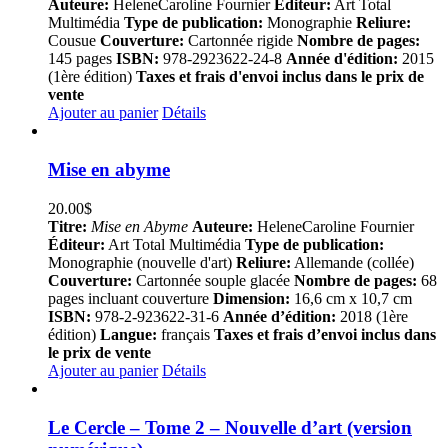
Auteure:
HeleneCaroline Fournier
Éditeur:
Art Total
Multimédia
Type de publication:
Monographie
Reliure:
Cousue
Couverture:
Cartonnée rigide
Nombre de pages:
145 pages
ISBN:
978-2923622-24-8
Année d'édition:
2015
(1ère édition)
Taxes et frais d'envoi inclus dans le prix de
vente
Ajouter au panier
Détails
Mise en abyme
20.00
$
Titre:
Mise en Abyme
Auteure:
HeleneCaroline Fournier
Éditeur:
Art Total Multimédia
Type de publication:
Monographie (nouvelle d'art)
Reliure:
Allemande (collée)
Couverture:
Cartonnée souple glacée
Nombre de pages:
68
pages incluant couverture
Dimension:
16,6 cm x 10,7 cm
ISBN:
978-2-923622-31-6
Année d’édition:
2018 (1ère
édition)
Langue:
français
Taxes et frais d’envoi inclus dans
le prix de vente
Ajouter au panier
Détails
Le Cercle – Tome 2 – Nouvelle d’art (version