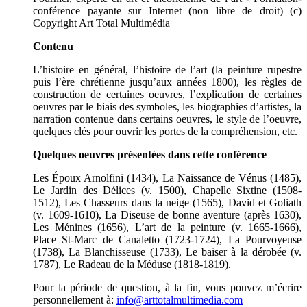
conférence payante sur Internet (non libre de droit) (c)
Copyright Art Total Multimédia
Contenu
L’histoire en général, l’histoire de l’art (la peinture rupestre
puis l’ère chrétienne jusqu’aux années 1800), les règles de
construction de certaines oeuvres, l’explication de certaines
oeuvres par le biais des symboles, les biographies d’artistes, la
narration contenue dans certains oeuvres, le style de l’oeuvre,
quelques clés pour ouvrir les portes de la compréhension, etc.
Quelques oeuvres présentées dans cette conférence
Les Époux Arnolfini (1434), La Naissance de Vénus (1485),
Le Jardin des Délices (v. 1500), Chapelle Sixtine (1508-
1512), Les Chasseurs dans la neige (1565), David et Goliath
(v. 1609-1610), La Diseuse de bonne aventure (après 1630),
Les Ménines (1656), L’art de la peinture (v. 1665-1666),
Place St-Marc de Canaletto (1723-1724), La Pourvoyeuse
(1738), La Blanchisseuse (1733), Le baiser à la dérobée (v.
1787), Le Radeau de la Méduse (1818-1819).
Pour la période de question, à la fin, vous pouvez m’écrire
personnellement à:
info@arttotalmultimedia.com