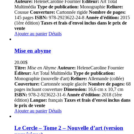
Auteure:
HeleneCaroline Fournier
Éditeur:
Art Total
Multimédia
Type de publication:
Monographie
Reliure:
Cousue
Couverture:
Cartonnée rigide
Nombre de pages:
145 pages
ISBN:
978-2923622-24-8
Année d'édition:
2015
(1ère édition)
Taxes et frais d'envoi inclus dans le prix de
vente
Ajouter au panier
Détails
Mise en abyme
20.00
$
Titre:
Mise en Abyme
Auteure:
HeleneCaroline Fournier
Éditeur:
Art Total Multimédia
Type de publication:
Monographie (nouvelle d'art)
Reliure:
Allemande (collée)
Couverture:
Cartonnée souple glacée
Nombre de pages:
68
pages incluant couverture
Dimension:
16,6 cm x 10,7 cm
ISBN:
978-2-923622-31-6
Année d’édition:
2018 (1ère
édition)
Langue:
français
Taxes et frais d’envoi inclus dans
le prix de vente
Ajouter au panier
Détails
Le Cercle – Tome 2 – Nouvelle d’art (version