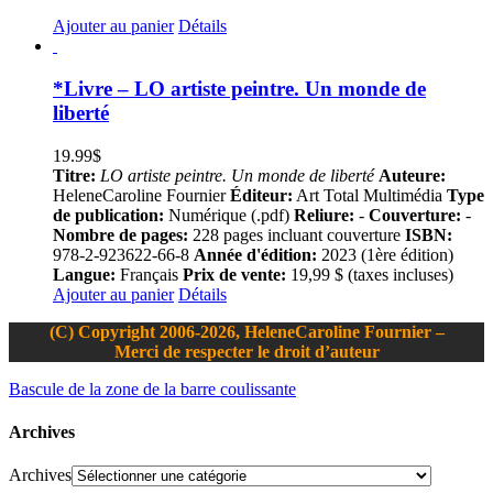
Ajouter au panier
Détails
*Livre – LO artiste peintre. Un monde de
liberté
19.99
$
Titre:
LO artiste peintre. Un monde de liberté
Auteure:
HeleneCaroline Fournier
Éditeur:
Art Total Multimédia
Type
de publication:
Numérique (.pdf)
Reliure:
-
Couverture:
-
Nombre de pages:
228 pages incluant couverture
ISBN:
978-2-923622-66-8
Année d'édition:
2023 (1ère édition)
Langue:
Français
Prix de vente:
19,99 $ (taxes incluses)
Ajouter au panier
Détails
(C) Copyright 2006-2026, HeleneCaroline Fournier –
Merci de respecter le droit d’auteur
Bascule de la zone de la barre coulissante
Archives
Archives