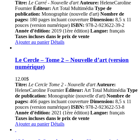
Titre:
Le Carré - Nouvelle d'art
Auteure:
HeleneCaroline
Fournier
Éditeur:
Art Total Multimédia
Type de
publication:
Monographie (nouvelle d'art)
Nombre de
pages:
180 pages incluant couverture
Dimension:
8,5 x 11
pouces (version numérique)
ISBN:
978-2-923622-39-2
Année d’édition:
2019 (1ère édition)
Langue:
français
Taxes incluses dans le prix de vente
Ajouter au panier
Détails
Le Cercle – Tome 2 – Nouvelle d’art (version
numérique)
12.00
$
Titre:
Le Cercle Tome 2 - Nouvelle d'art
Auteure:
HeleneCaroline Fournier
Éditeur:
Art Total Multimédia
Type
de publication:
Monographie (nouvelle d'art)
Nombre de
pages:
466 pages incluant couverture
Dimension:
8,5 x 11
pouces (version numérique)
ISBN:
978-2-923622-53-8
Année d’édition:
2021 (1ère édition)
Langue:
français
Taxes incluses dans le prix de vente
Ajouter au panier
Détails