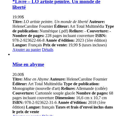
*Livre – LO artiste peintre. Un monde de
liberté
19.99
$
Titre:
LO artiste peintre. Un monde de liberté
Auteure:
HeleneCaroline Fournier
Éditeur:
Art Total Multimédia
Type
de publication:
Numérique (.pdf)
Reliure:
-
Couverture:
-
Nombre de pages:
228 pages incluant couverture
ISBN:
978-2-923622-66-8
Année d'édition:
2023 (1ère édition)
Langue:
Français
Prix de vente:
19,99 $ (taxes incluses)
Ajouter au panier
Détails
Mise en abyme
20.00
$
Titre:
Mise en Abyme
Auteure:
HeleneCaroline Fournier
Éditeur:
Art Total Multimédia
Type de publication:
Monographie (nouvelle d'art)
Reliure:
Allemande (collée)
Couverture:
Cartonnée souple glacée
Nombre de pages:
68
pages incluant couverture
Dimension:
16,6 cm x 10,7 cm
ISBN:
978-2-923622-31-6
Année d’édition:
2018 (1ère
édition)
Langue:
français
Taxes et frais d’envoi inclus dans
le prix de vente