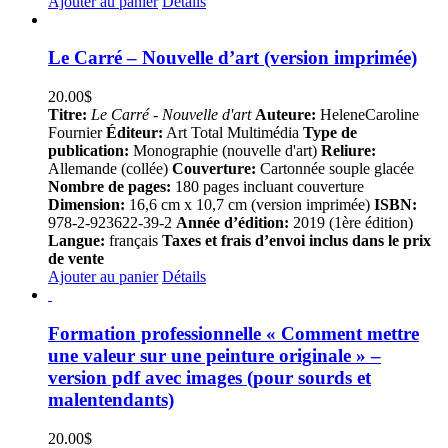
Ajouter au panier
Détails
Le Carré – Nouvelle d’art (version imprimée)
20.00
$
Titre:
Le Carré - Nouvelle d'art
Auteure:
HeleneCaroline
Fournier
Éditeur:
Art Total Multimédia
Type de
publication:
Monographie (nouvelle d'art)
Reliure:
Allemande (collée)
Couverture:
Cartonnée souple glacée
Nombre de pages:
180 pages incluant couverture
Dimension:
16,6 cm x 10,7 cm (version imprimée)
ISBN:
978-2-923622-39-2
Année d’édition:
2019 (1ère édition)
Langue:
français
Taxes et frais d’envoi inclus dans le prix
de vente
Ajouter au panier
Détails
Formation professionnelle « Comment mettre
une valeur sur une peinture originale » –
version pdf avec images (pour sourds et
malentendants)
20.00
$