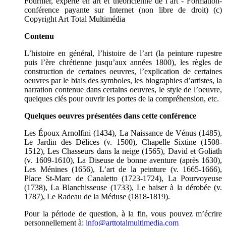
Fournier, experte en art et théoricienne de l’art - Formation-
conférence payante sur Internet (non libre de droit) (c)
Copyright Art Total Multimédia
Contenu
L’histoire en général, l’histoire de l’art (la peinture rupestre
puis l’ère chrétienne jusqu’aux années 1800), les règles de
construction de certaines oeuvres, l’explication de certaines
oeuvres par le biais des symboles, les biographies d’artistes, la
narration contenue dans certains oeuvres, le style de l’oeuvre,
quelques clés pour ouvrir les portes de la compréhension, etc.
Quelques oeuvres présentées dans cette conférence
Les Époux Arnolfini (1434), La Naissance de Vénus (1485),
Le Jardin des Délices (v. 1500), Chapelle Sixtine (1508-
1512), Les Chasseurs dans la neige (1565), David et Goliath
(v. 1609-1610), La Diseuse de bonne aventure (après 1630),
Les Ménines (1656), L’art de la peinture (v. 1665-1666),
Place St-Marc de Canaletto (1723-1724), La Pourvoyeuse
(1738), La Blanchisseuse (1733), Le baiser à la dérobée (v.
1787), Le Radeau de la Méduse (1818-1819).
Pour la période de question, à la fin, vous pouvez m’écrire
personnellement à:
info@arttotalmultimedia.com