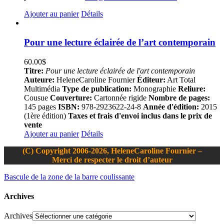
Ajouter au panier
Détails
Pour une lecture éclairée de l’art contemporain
60.00
$
Titre:
Pour une lecture éclairée de l'art contemporain
Auteure:
HeleneCaroline Fournier
Éditeur:
Art Total
Multimédia
Type de publication:
Monographie
Reliure:
Cousue
Couverture:
Cartonnée rigide
Nombre de pages:
145 pages
ISBN:
978-2923622-24-8
Année d'édition:
2015
(1ère édition)
Taxes et frais d'envoi inclus dans le prix de
vente
Ajouter au panier
Détails
(C) Copyright 2006-2026, HeleneCaroline Fournier –
Merci de respecter le droit d’auteur
Bascule de la zone de la barre coulissante
Archives
Archives