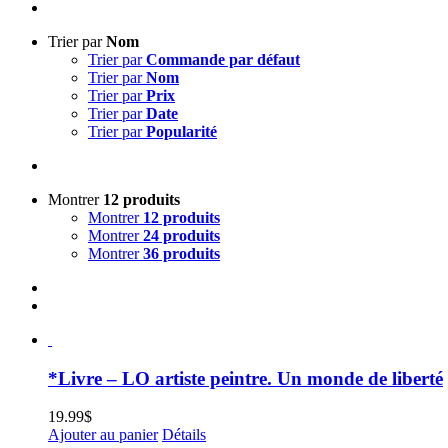
Trier par
Nom
Trier par
Commande par défaut
Trier par
Nom
Trier par
Prix
Trier par
Date
Trier par
Popularité
Montrer
12 produits
Montrer
12 produits
Montrer
24 produits
Montrer
36 produits
*Livre – LO artiste peintre. Un monde de liberté
19.99
$
Ajouter au panier
Détails