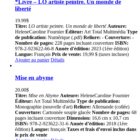
*Livre – LO artiste peintre. Un monde de
liberté
19.99
$
Titre:
LO artiste peintre. Un monde de liberté
Auteure:
HeleneCaroline Fournier
Éditeur:
Art Total Multimédia
Type
de publication:
Numérique (.pdf)
Reliure:
-
Couverture:
-
Nombre de pages:
228 pages incluant couverture
ISBN:
978-2-923622-66-8
Année d'édition:
2023 (1ère édition)
Langue:
Français
Prix de vente:
19,99 $ (taxes incluses)
Ajouter au panier
Détails
Mise en abyme
20.00
$
Titre:
Mise en Abyme
Auteure:
HeleneCaroline Fournier
Éditeur:
Art Total Multimédia
Type de publication:
Monographie (nouvelle d'art)
Reliure:
Allemande (collée)
Couverture:
Cartonnée souple glacée
Nombre de pages:
68
pages incluant couverture
Dimension:
16,6 cm x 10,7 cm
ISBN:
978-2-923622-31-6
Année d’édition:
2018 (1ère
édition)
Langue:
français
Taxes et frais d’envoi inclus dans
le prix de vente