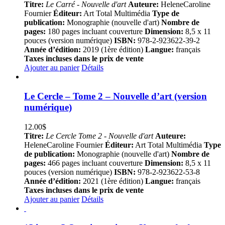
Titre:
Le Carré - Nouvelle d'art
Auteure:
HeleneCaroline
Fournier
Éditeur:
Art Total Multimédia
Type de
publication:
Monographie (nouvelle d'art)
Nombre de
pages:
180 pages incluant couverture
Dimension:
8,5 x 11
pouces (version numérique)
ISBN:
978-2-923622-39-2
Année d’édition:
2019 (1ère édition)
Langue:
français
Taxes incluses dans le prix de vente
Ajouter au panier
Détails
Le Cercle – Tome 2 – Nouvelle d’art (version
numérique)
12.00
$
Titre:
Le Cercle Tome 2 - Nouvelle d'art
Auteure:
HeleneCaroline Fournier
Éditeur:
Art Total Multimédia
Type
de publication:
Monographie (nouvelle d'art)
Nombre de
pages:
466 pages incluant couverture
Dimension:
8,5 x 11
pouces (version numérique)
ISBN:
978-2-923622-53-8
Année d’édition:
2021 (1ère édition)
Langue:
français
Taxes incluses dans le prix de vente
Ajouter au panier
Détails