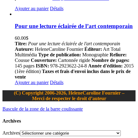
Ajouter au panier
Détails
Pour une lecture éclairée de l’art contemporain
60.00
$
Titre:
Pour une lecture éclairée de l'art contemporain
Auteure:
HeleneCaroline Fournier
Éditeur:
Art Total
Multimédia
Type de publication:
Monographie
Reliure:
Cousue
Couverture:
Cartonnée rigide
Nombre de pages:
145 pages
ISBN:
978-2923622-24-8
Année d'édition:
2015
(1ère édition)
Taxes et frais d'envoi inclus dans le prix de
vente
Ajouter au panier
Détails
(C) Copyright 2006-2026, HeleneCaroline Fournier –
Merci de respecter le droit d’auteur
Bascule de la zone de la barre coulissante
Archives
Archives