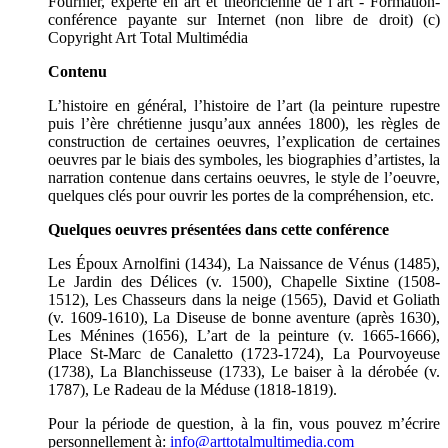
Fournier, experte en art et théoricienne de l’art - Formation-
conférence payante sur Internet (non libre de droit) (c)
Copyright Art Total Multimédia
Contenu
L’histoire en général, l’histoire de l’art (la peinture rupestre
puis l’ère chrétienne jusqu’aux années 1800), les règles de
construction de certaines oeuvres, l’explication de certaines
oeuvres par le biais des symboles, les biographies d’artistes, la
narration contenue dans certains oeuvres, le style de l’oeuvre,
quelques clés pour ouvrir les portes de la compréhension, etc.
Quelques oeuvres présentées dans cette conférence
Les Époux Arnolfini (1434), La Naissance de Vénus (1485),
Le Jardin des Délices (v. 1500), Chapelle Sixtine (1508-
1512), Les Chasseurs dans la neige (1565), David et Goliath
(v. 1609-1610), La Diseuse de bonne aventure (après 1630),
Les Ménines (1656), L’art de la peinture (v. 1665-1666),
Place St-Marc de Canaletto (1723-1724), La Pourvoyeuse
(1738), La Blanchisseuse (1733), Le baiser à la dérobée (v.
1787), Le Radeau de la Méduse (1818-1819).
Pour la période de question, à la fin, vous pouvez m’écrire
personnellement à:
info@arttotalmultimedia.com