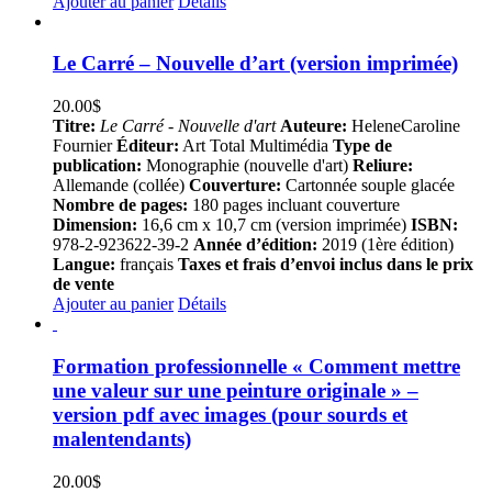
Ajouter au panier
Détails
Le Carré – Nouvelle d’art (version imprimée)
20.00
$
Titre:
Le Carré - Nouvelle d'art
Auteure:
HeleneCaroline
Fournier
Éditeur:
Art Total Multimédia
Type de
publication:
Monographie (nouvelle d'art)
Reliure:
Allemande (collée)
Couverture:
Cartonnée souple glacée
Nombre de pages:
180 pages incluant couverture
Dimension:
16,6 cm x 10,7 cm (version imprimée)
ISBN:
978-2-923622-39-2
Année d’édition:
2019 (1ère édition)
Langue:
français
Taxes et frais d’envoi inclus dans le prix
de vente
Ajouter au panier
Détails
Formation professionnelle « Comment mettre
une valeur sur une peinture originale » –
version pdf avec images (pour sourds et
malentendants)
20.00
$