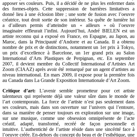
apposer ses couleurs. Puis, il a décidé de ne plus les enfermer dans
des formes-objets. Cette suppression de barrières limitatives a
donné lieu à une éclosion libre ; une sorte de fusion avec l’oeuvre
créatrice, tout droit sortie de son intérieur. Sa quête de lumière lui
a d’ailleurs permis d’atteindre un « ailleurs » où l’oeuvre
imaginaire effleurait l’infini. Aujourd’hui, André BIELEN est un
artiste reconnu qui a exposé en France, en Espagne, au Japon, au
Maroc, dans la Principauté d’Andorre et au Canada. Il a obtenu
nombre de prix et de distinctions, notamment un 1er prix à Tokyo,
un prix d’excellence à Barcelone, un 1er grand prix au Salon
International d’Arts Plastiques de Perpignan, etc. En septembre
2007, il devient membre du Collectif International d’Artistes Art
Zoom (CIAAZ) après avoir été remarqué par un agent d’artistes au
niveau international. En mars 2009, il expose pour la première fois
au Canada dans La Grande Exposition Internationale d’Art Zoom.
Critique d’art:
L’avenir semble prometteur pour cet artiste
talentueux qui représente déjà une valeur sûre dans le monde de
l’art contemporain. La force de l’artiste n’est pas seulement dans
ses couleurs, mais dans son ouverture sur l’univers qui l’entoure,
dans sa manière de penser toujours en exploration sur une image,
sur une musique, comme une obsession omniprésente de l’acte
créatif, adapté, transformé, recréé de façon personnelle et
intuitive. L’authenticité de l’artiste réside dans une sincérité face à
l’oeuvre créée. En-dehors du concept du beau et de l’esthétique, une