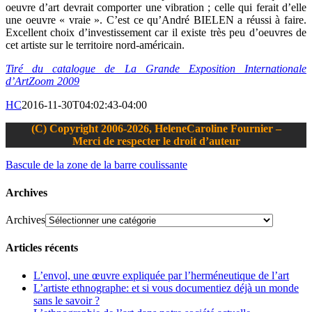
oeuvre d’art devrait comporter une vibration ; celle qui ferait d’elle
une oeuvre « vraie ». C’est ce qu’André BIELEN a réussi à faire.
Excellent choix d’investissement car il existe très peu d’oeuvres de
cet artiste sur le territoire nord-américain.
Tiré du catalogue de La Grande Exposition Internationale
d’ArtZoom 2009
HC
2016-11-30T04:02:43-04:00
(C) Copyright 2006-2026, HeleneCaroline Fournier –
Merci de respecter le droit d’auteur
Bascule de la zone de la barre coulissante
Archives
Archives
Articles récents
L’envol, une œuvre expliquée par l’herméneutique de l’art
L’artiste ethnographe: et si vous documentiez déjà un monde
sans le savoir ?